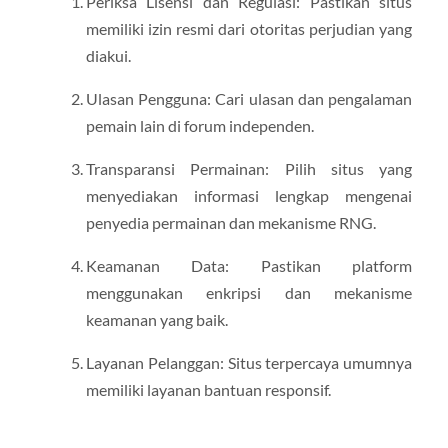
Periksa Lisensi dan Regulasi: Pastikan situs
memiliki izin resmi dari otoritas perjudian yang
diakui.
Ulasan Pengguna: Cari ulasan dan pengalaman
pemain lain di forum independen.
Transparansi Permainan: Pilih situs yang
menyediakan informasi lengkap mengenai
penyedia permainan dan mekanisme RNG.
Keamanan Data: Pastikan platform
menggunakan enkripsi dan mekanisme
keamanan yang baik.
Layanan Pelanggan: Situs terpercaya umumnya
memiliki layanan bantuan responsif.