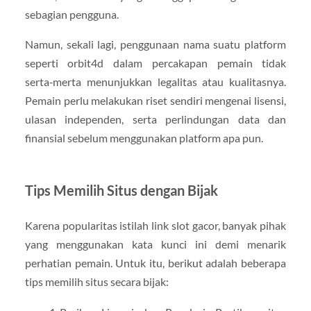
sebagian pengguna.
Namun, sekali lagi, penggunaan nama suatu platform
seperti orbit4d dalam percakapan pemain tidak
serta‑merta menunjukkan legalitas atau kualitasnya.
Pemain perlu melakukan riset sendiri mengenai lisensi,
ulasan independen, serta perlindungan data dan
finansial sebelum menggunakan platform apa pun.
Tips Memilih Situs dengan Bijak
Karena popularitas istilah link slot gacor, banyak pihak
yang menggunakan kata kunci ini demi menarik
perhatian pemain. Untuk itu, berikut adalah beberapa
tips memilih situs secara bijak: