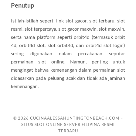
Penutup
Istilah‑istilah seperti link slot gacor, slot terbaru, slot
resmi, slot terpercaya, slot gacor maxwin, slot maxwin,
serta nama platform seperti orbit4d (termasuk orbit
4d, orbit4d slot, slot orbit4d, dan orbit4d slot login)
sering digunakan dalam percakapan seputar
permainan slot online. Namun, penting untuk
mengingat bahwa kemenangan dalam permainan slot
didasarkan pada peluang acak dan tidak ada jaminan
kemenangan.
© 2026
CUCINAALESSAHUNTINGTONBEACH.COM –
SITUS SLOT ONLINE SERVER FILIPINA RESMI
TERBARU