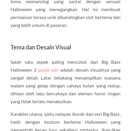
tema memancing yang santai dengan sensasi
Halloween yang menegangkan. Hal ini membuat
permainan terasa unik dibandingkan slot bertema lain
yang lebih umum di pasaran.
Tema dan Desain Visual
Salah satu aspek paling mencolok dari Big Bass
Halloween 2
pusat win
adalah desain visualnya yang
sangat detail. Latar belakang menampilkan suasana
malam yang gelap dengan cahaya bulan yang redup,
dihiasi oleh labu bercahaya dan elemen horor ringan
yang tidak terlalu menakutkan.
Karakter utama, yaitu nelayan ikonik dari seri Big Bass,
hadir dengan kostum bertema Halloween yang
menambah kesan lucu sekaligus misterius. Ikan-ikan