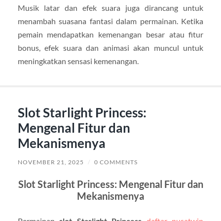
Musik latar dan efek suara juga dirancang untuk
menambah suasana fantasi dalam permainan. Ketika
pemain mendapatkan kemenangan besar atau fitur
bonus, efek suara dan animasi akan muncul untuk
meningkatkan sensasi kemenangan.
Slot Starlight Princess:
Mengenal Fitur dan
Mekanismenya
NOVEMBER 21, 2025
/
0 COMMENTS
Slot Starlight Princess: Mengenal Fitur dan
Mekanismenya
Permainan
slot Starlight Princess
daftar pusatwin