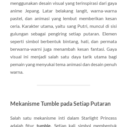
menggunakan desain visual yang terinspirasi dari gaya
anime Jepang. Latar belakang langit, warna-warna
pastel, dan animasi yang lembut memberikan kesan
ceria. Karakter utama, yaitu sang Putri, muncul di sisi
gulungan sebagai pengiring setiap putaran. Elemen
seperti simbol berbentuk bintang, hati, dan permata
berwarna-warni juga menambah kesan fantasi. Gaya
visual ini menjadi salah satu daya tarik utama bagi
pemain yang menyukai tema animasi dan desain penuh
warna.
Mekanisme Tumble pada Setiap Putaran
Salah satu mekanisme inti dalam Starlight Princess
adalah fitur
tumble
. Setiap kali simbol membentuk