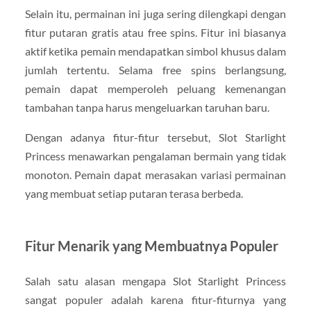
Selain itu, permainan ini juga sering dilengkapi dengan
fitur putaran gratis atau free spins. Fitur ini biasanya
aktif ketika pemain mendapatkan simbol khusus dalam
jumlah tertentu. Selama free spins berlangsung,
pemain dapat memperoleh peluang kemenangan
tambahan tanpa harus mengeluarkan taruhan baru.
Dengan adanya fitur-fitur tersebut, Slot Starlight
Princess menawarkan pengalaman bermain yang tidak
monoton. Pemain dapat merasakan variasi permainan
yang membuat setiap putaran terasa berbeda.
Fitur Menarik yang Membuatnya Populer
Salah satu alasan mengapa Slot Starlight Princess
sangat populer adalah karena fitur-fiturnya yang