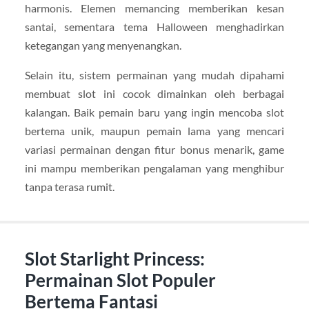
harmonis. Elemen memancing memberikan kesan
santai, sementara tema Halloween menghadirkan
ketegangan yang menyenangkan.
Selain itu, sistem permainan yang mudah dipahami
membuat slot ini cocok dimainkan oleh berbagai
kalangan. Baik pemain baru yang ingin mencoba slot
bertema unik, maupun pemain lama yang mencari
variasi permainan dengan fitur bonus menarik, game
ini mampu memberikan pengalaman yang menghibur
tanpa terasa rumit.
Slot Starlight Princess:
Permainan Slot Populer
Bertema Fantasi