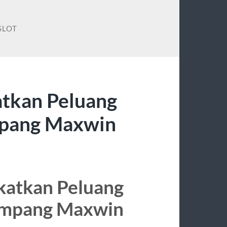
SLOT
atkan Peluang
pang Maxwin
katkan Peluang
ampang Maxwin