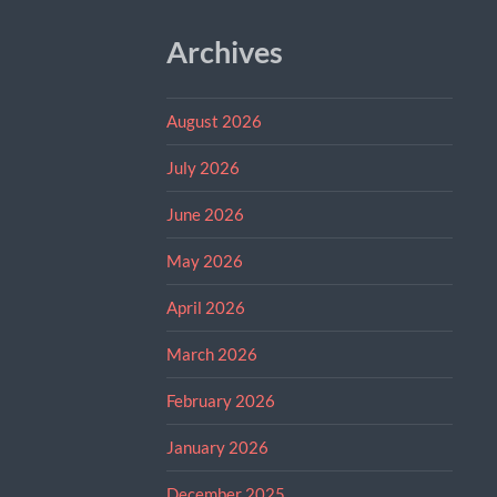
Archives
August 2026
July 2026
June 2026
May 2026
April 2026
March 2026
February 2026
January 2026
December 2025