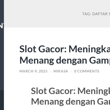
TAG:
DAFTAR 
NTINGTONBEACH.COM
Slot Gacor: Meningk
Menang dengan Gam
MARCH 9, 2025
/
MIKASA
/
0 COMMENTS
Slot Gacor: Mening
Menang dengan G