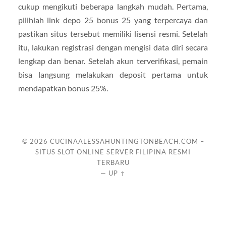
cukup mengikuti beberapa langkah mudah. Pertama,
pilihlah link depo 25 bonus 25 yang terpercaya dan
pastikan situs tersebut memiliki lisensi resmi. Setelah
itu, lakukan registrasi dengan mengisi data diri secara
lengkap dan benar. Setelah akun terverifikasi, pemain
bisa langsung melakukan deposit pertama untuk
mendapatkan bonus 25%.
© 2026
CUCINAALESSAHUNTINGTONBEACH.COM –
SITUS SLOT ONLINE SERVER FILIPINA RESMI
TERBARU
—
UP ↑