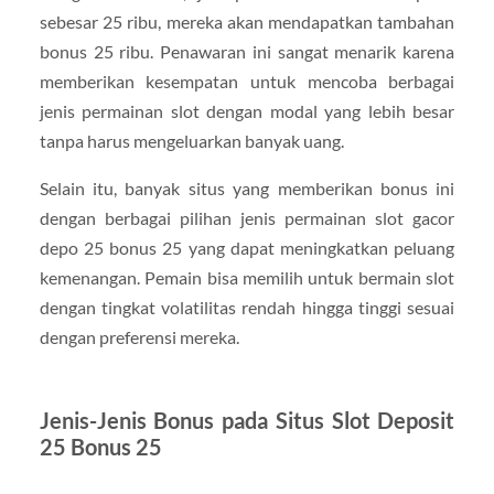
sebesar 25 ribu, mereka akan mendapatkan tambahan
bonus 25 ribu. Penawaran ini sangat menarik karena
memberikan kesempatan untuk mencoba berbagai
jenis permainan slot dengan modal yang lebih besar
tanpa harus mengeluarkan banyak uang.
Selain itu, banyak situs yang memberikan bonus ini
dengan berbagai pilihan jenis permainan slot gacor
depo 25 bonus 25 yang dapat meningkatkan peluang
kemenangan. Pemain bisa memilih untuk bermain slot
dengan tingkat volatilitas rendah hingga tinggi sesuai
dengan preferensi mereka.
Jenis-Jenis Bonus pada Situs Slot Deposit
25 Bonus 25