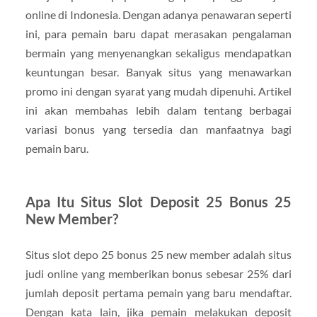
online di Indonesia. Dengan adanya penawaran seperti
ini, para pemain baru dapat merasakan pengalaman
bermain yang menyenangkan sekaligus mendapatkan
keuntungan besar. Banyak situs yang menawarkan
promo ini dengan syarat yang mudah dipenuhi. Artikel
ini akan membahas lebih dalam tentang berbagai
variasi bonus yang tersedia dan manfaatnya bagi
pemain baru.
Apa Itu Situs Slot Deposit 25 Bonus 25
New Member?
Situs slot depo 25 bonus 25 new member adalah situs
judi online yang memberikan bonus sebesar 25% dari
jumlah deposit pertama pemain yang baru mendaftar.
Dengan kata lain, jika pemain melakukan deposit