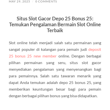
MAY 29, 2025
/
0 COMMENTS
Situs Slot Gacor Depo 25 Bonus 25:
Temukan Pengalaman Bermain Slot Online
Terbaik
Slot online telah menjadi salah satu permainan yang
sangat populer di kalangan para pemain judi
deposit
25 bonus 25 new member
online. Dengan berbagai
pilihan permainan yang seru, situs slot gacor
menyediakan pengalaman yang menyenangkan bagi
para pemainnya. Salah satu tawaran menarik yang
dapat Anda temukan adalah depo 25 bonus 25, yang
memberikan keuntungan besar bagi para pemain
dengan berbagai pilihan bonus yang bisa didapatkan.