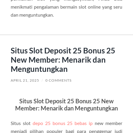
menikmati pengalaman bermain slot online yang seru
dan menguntungkan.
Situs Slot Deposit 25 Bonus 25
New Member: Menarik dan
Menguntungkan
APRIL 21, 2025
/
0 COMMENTS
Situs Slot Deposit 25 Bonus 25 New
Member: Menarik dan Menguntungkan
Situs slot
depo 25 bonus 25 bebas ip
new member
menjadi pilihan populer bagi para penggemar judi