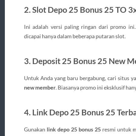
2. Slot Depo 25 Bonus 25 TO 3
Ini adalah versi paling ringan dari promo ini
dicapai hanya dalam beberapa putaran slot.
3. Deposit 25 Bonus 25 New 
Untuk Anda yang baru bergabung, cari situs 
new member
. Biasanya promo ini eksklusif ha
4. Link Depo 25 Bonus 25 Terb
Gunakan
link depo 25 bonus 25
resmi untuk m