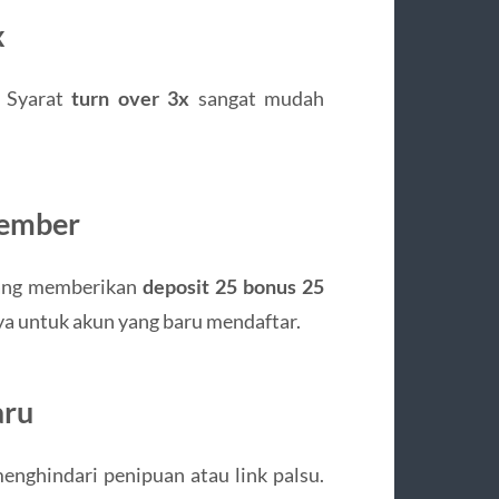
x
. Syarat
turn over 3x
sangat mudah
Member
yang memberikan
deposit 25 bonus 25
nya untuk akun yang baru mendaftar.
aru
enghindari penipuan atau link palsu.