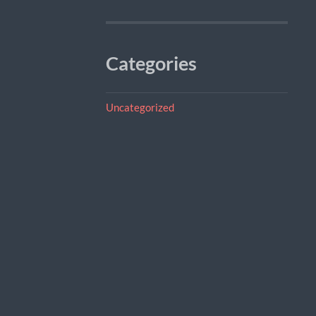
Categories
Uncategorized