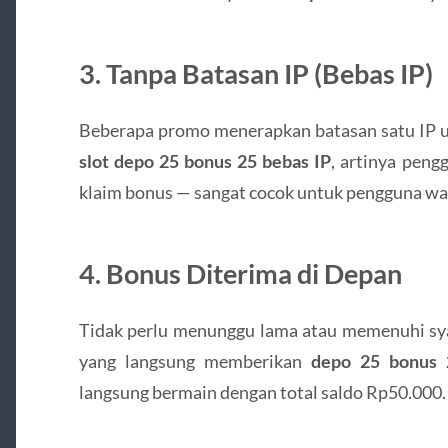
3. Tanpa Batasan IP (Bebas IP)
Beberapa promo menerapkan batasan satu IP u
slot depo 25 bonus 25 bebas IP
, artinya peng
klaim bonus — sangat cocok untuk pengguna war
4. Bonus Diterima di Depan
Tidak perlu menunggu lama atau memenuhi sy
yang langsung memberikan
depo 25 bonus 
langsung bermain dengan total saldo Rp50.000.