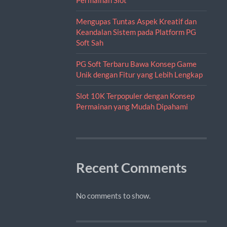
Permainan Slot
Mengupas Tuntas Aspek Kreatif dan
Keandalan Sistem pada Platform PG
Soft Sah
PG Soft Terbaru Bawa Konsep Game
Unik dengan Fitur yang Lebih Lengkap
Slot 10K Terpopuler dengan Konsep
Permainan yang Mudah Dipahami
Recent Comments
No comments to show.