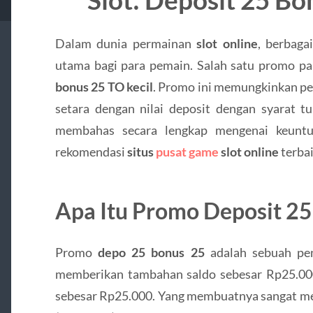
Dalam dunia permainan
slot online
, berbaga
utama bagi para pemain. Salah satu promo pal
bonus 25 TO kecil
. Promo ini memungkinkan p
setara dengan nilai deposit dengan syarat tu
membahas secara lengkap mengenai keuntun
rekomendasi
situs
pusat game
slot online
terba
Apa Itu Promo Deposit 25
Promo
depo 25 bonus 25
adalah sebuah pe
memberikan tambahan saldo sebesar Rp25.00
sebesar Rp25.000. Yang membuatnya sangat men