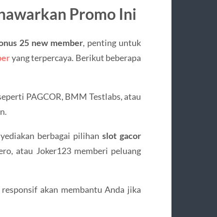
enawarkan Promo Ini
bonus 25 new member
, penting untuk
ber
yang terpercaya. Berikut beberapa
a seperti PAGCOR, BMM Testlabs, atau
n.
nyediakan berbagai pilihan
slot gacor
nero, atau Joker123 memberi peluang
g responsif akan membantu Anda jika