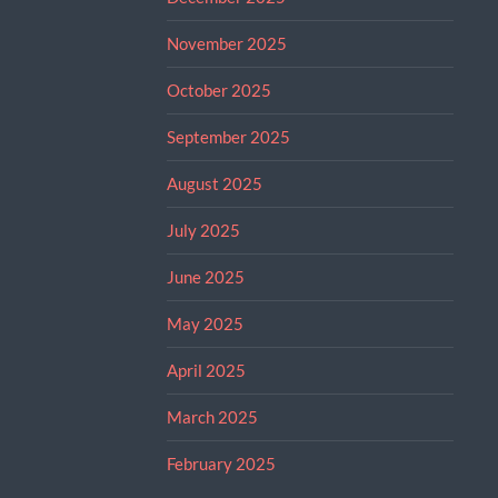
November 2025
October 2025
September 2025
August 2025
July 2025
June 2025
May 2025
April 2025
March 2025
February 2025