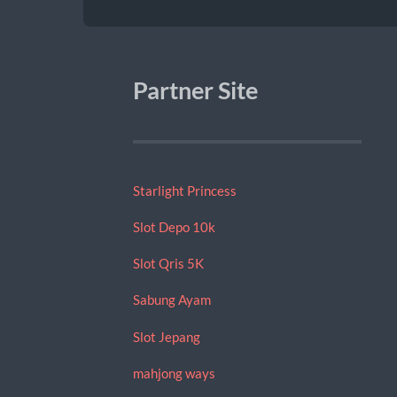
Partner Site
Starlight Princess
Slot Depo 10k
Slot Qris 5K
Sabung Ayam
Slot Jepang
mahjong ways