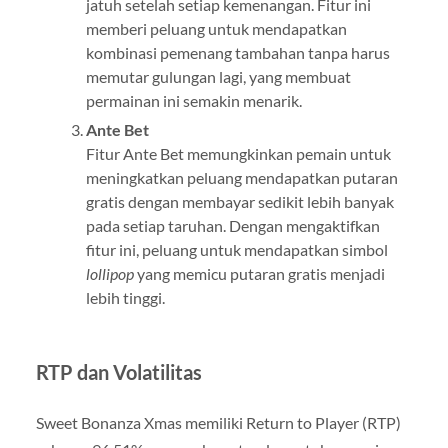
jatuh setelah setiap kemenangan. Fitur ini
memberi peluang untuk mendapatkan
kombinasi pemenang tambahan tanpa harus
memutar gulungan lagi, yang membuat
permainan ini semakin menarik.
Ante Bet
Fitur Ante Bet memungkinkan pemain untuk
meningkatkan peluang mendapatkan putaran
gratis dengan membayar sedikit lebih banyak
pada setiap taruhan. Dengan mengaktifkan
fitur ini, peluang untuk mendapatkan simbol
lollipop
yang memicu putaran gratis menjadi
lebih tinggi.
RTP dan Volatilitas
Sweet Bonanza Xmas memiliki Return to Player (RTP)