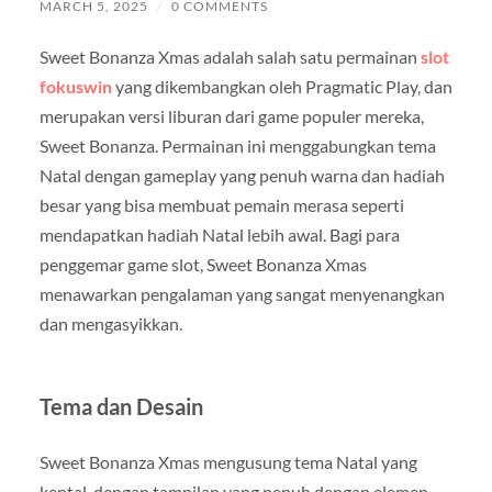
MARCH 5, 2025
/
0 COMMENTS
Sweet Bonanza Xmas adalah salah satu permainan
slot
fokuswin
yang dikembangkan oleh Pragmatic Play, dan
merupakan versi liburan dari game populer mereka,
Sweet Bonanza. Permainan ini menggabungkan tema
Natal dengan gameplay yang penuh warna dan hadiah
besar yang bisa membuat pemain merasa seperti
mendapatkan hadiah Natal lebih awal. Bagi para
penggemar game slot, Sweet Bonanza Xmas
menawarkan pengalaman yang sangat menyenangkan
dan mengasyikkan.
Tema dan Desain
Sweet Bonanza Xmas mengusung tema Natal yang
kental, dengan tampilan yang penuh dengan elemen