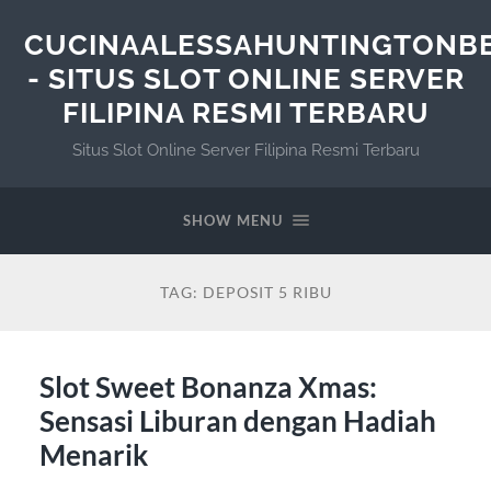
CUCINAALESSAHUNTINGTONB
- SITUS SLOT ONLINE SERVER
FILIPINA RESMI TERBARU
Situs Slot Online Server Filipina Resmi Terbaru
SHOW MENU
TAG:
DEPOSIT 5 RIBU
Slot Sweet Bonanza Xmas:
Sensasi Liburan dengan Hadiah
Menarik