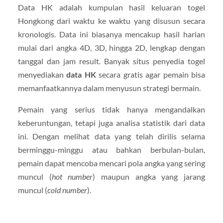
Data HK adalah kumpulan hasil keluaran togel
Hongkong dari waktu ke waktu yang disusun secara
kronologis. Data ini biasanya mencakup hasil harian
mulai dari angka 4D, 3D, hingga 2D, lengkap dengan
tanggal dan jam result. Banyak situs penyedia togel
menyediakan
data HK
secara gratis agar pemain bisa
memanfaatkannya dalam menyusun strategi bermain.
Pemain yang serius tidak hanya mengandalkan
keberuntungan, tetapi juga analisa statistik dari data
ini. Dengan melihat data yang telah dirilis selama
berminggu-minggu atau bahkan berbulan-bulan,
pemain dapat mencoba mencari pola angka yang sering
muncul (
hot number
) maupun angka yang jarang
muncul (
cold number
).