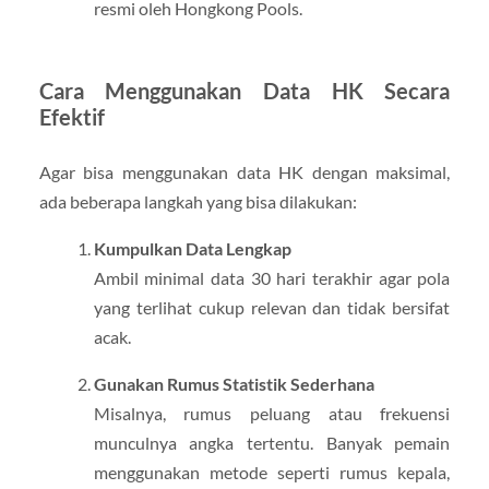
resmi oleh Hongkong Pools.
Cara Menggunakan Data HK Secara
Efektif
Agar bisa menggunakan data HK dengan maksimal,
ada beberapa langkah yang bisa dilakukan:
Kumpulkan Data Lengkap
Ambil minimal data 30 hari terakhir agar pola
yang terlihat cukup relevan dan tidak bersifat
acak.
Gunakan Rumus Statistik Sederhana
Misalnya, rumus peluang atau frekuensi
munculnya angka tertentu. Banyak pemain
menggunakan metode seperti rumus kepala,