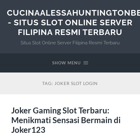
CUCINAALESSAHUNTINGTONB
- SITUS SLOT ONLINE SERVER
FILIPINA RESMI TERBARU
Situs Slot Online Server Filipina Resmi Terbaru
SHOW MENU
TAG:
JOKER SLOT LOGIN
Joker Gaming Slot Terbaru:
Menikmati Sensasi Bermain di
Joker123