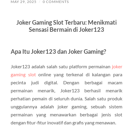
MAY 29, 2025
/
0 COMMENTS
Joker Gaming Slot Terbaru: Menikmati
Sensasi Bermain di Joker123
Apa Itu Joker123 dan Joker Gaming?
Joker123 adalah salah satu platform permainan
joker
gaming slot
online yang terkenal di kalangan para
pecinta judi digital. Dengan berbagai macam
permainan menarik, Joker123 berhasil menarik
perhatian pemain di seluruh dunia. Salah satu produk
unggulannya adalah joker gaming, sebuah sistem
permainan yang menawarkan berbagai jenis slot
dengan fitur-fitur inovatif dan grafis yang menawan.