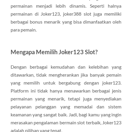
permainan menjadi lebih dinamis. Seperti halnya
permainan di Joker123, joker388 slot juga memiliki
berbagai bonus menarik yang bisa dimanfaatkan oleh
para pemain.
Mengapa Memilih Joker123 Slot?
Dengan berbagai kemudahan dan kelebihan yang
ditawarkan, tidak mengherankan jika banyak pemain
yang memilih untuk bergabung dengan joker123.
Platform ini tidak hanya menawarkan berbagai jenis
permainan yang menarik, tetapi juga menyediakan
pelayanan pelanggan yang memadai dan sistem
keamanan yang sangat baik. Jadi, bagi kamu yang ingin
merasakan pengalaman bermain slot terbaik, Joker123
adalah pilihan yang tepat.