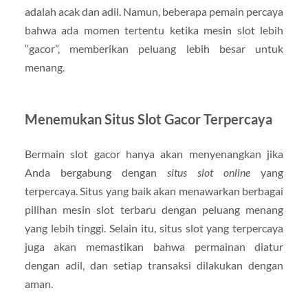
adalah acak dan adil. Namun, beberapa pemain percaya
bahwa ada momen tertentu ketika mesin slot lebih
“gacor”, memberikan peluang lebih besar untuk
menang.
Menemukan Situs Slot Gacor Terpercaya
Bermain slot gacor hanya akan menyenangkan jika
Anda bergabung dengan
situs slot online
yang
terpercaya. Situs yang baik akan menawarkan berbagai
pilihan mesin slot terbaru dengan peluang menang
yang lebih tinggi. Selain itu, situs slot yang terpercaya
juga akan memastikan bahwa permainan diatur
dengan adil, dan setiap transaksi dilakukan dengan
aman.