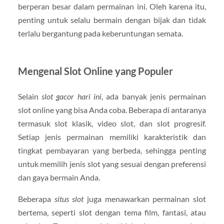
berperan besar dalam permainan ini. Oleh karena itu,
penting untuk selalu bermain dengan bijak dan tidak
terlalu bergantung pada keberuntungan semata.
Mengenal Slot Online yang Populer
Selain
slot gacor hari ini
, ada banyak jenis permainan
slot online yang bisa Anda coba. Beberapa di antaranya
termasuk slot klasik, video slot, dan slot progresif.
Setiap jenis permainan memiliki karakteristik dan
tingkat pembayaran yang berbeda, sehingga penting
untuk memilih jenis slot yang sesuai dengan preferensi
dan gaya bermain Anda.
Beberapa
situs slot
juga menawarkan permainan slot
bertema, seperti slot dengan tema film, fantasi, atau