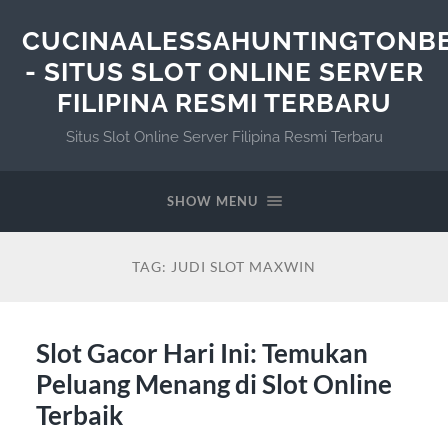
CUCINAALESSAHUNTINGTONB
- SITUS SLOT ONLINE SERVER
FILIPINA RESMI TERBARU
Situs Slot Online Server Filipina Resmi Terbaru
SHOW MENU
TAG:
JUDI SLOT MAXWIN
Slot Gacor Hari Ini: Temukan
Peluang Menang di Slot Online
Terbaik