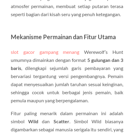
atmosfer permainan, membuat setiap putaran terasa
seperti bagian dari kisah seru yang penuh ketegangan.
Mekanisme Permainan dan Fitur Utama
slot gacor gampang menang
Werewolf’s Hunt
umumnya dimainkan dengan format
5 gulungan dan 3
baris
, dilengkapi sejumlah garis pembayaran yang
bervariasi tergantung versi pengembangnya. Pemain
dapat menyesuaikan jumlah taruhan sesuai keinginan,
sehingga cocok untuk berbagai jenis pemain, baik
pemula maupun yang berpengalaman.
Fitur paling menarik dalam permainan ini adalah
simbol
Wild
dan
Scatter
. Simbol Wild biasanya
digambarkan sebagai manusia serigala itu sendiri, yang