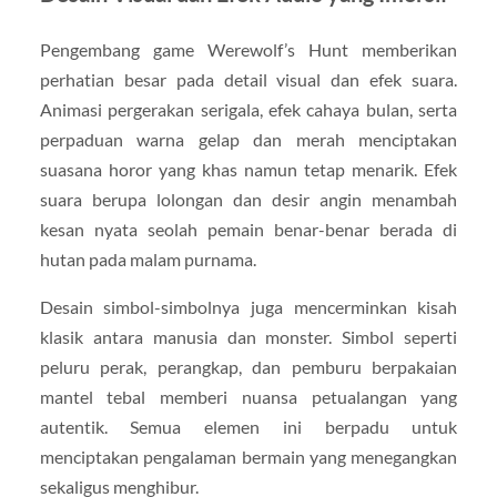
Pengembang game Werewolf’s Hunt memberikan
perhatian besar pada detail visual dan efek suara.
Animasi pergerakan serigala, efek cahaya bulan, serta
perpaduan warna gelap dan merah menciptakan
suasana horor yang khas namun tetap menarik. Efek
suara berupa lolongan dan desir angin menambah
kesan nyata seolah pemain benar-benar berada di
hutan pada malam purnama.
Desain simbol-simbolnya juga mencerminkan kisah
klasik antara manusia dan monster. Simbol seperti
peluru perak, perangkap, dan pemburu berpakaian
mantel tebal memberi nuansa petualangan yang
autentik. Semua elemen ini berpadu untuk
menciptakan pengalaman bermain yang menegangkan
sekaligus menghibur.