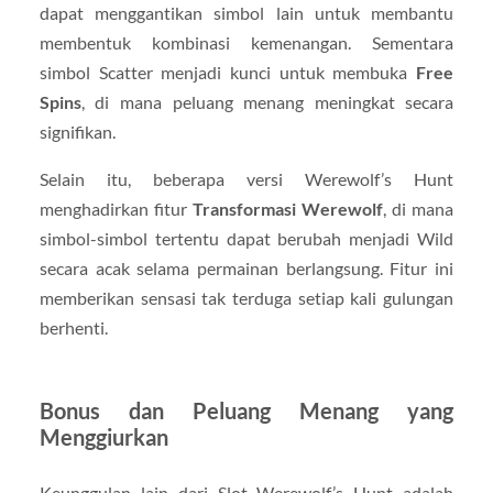
dapat menggantikan simbol lain untuk membantu
membentuk kombinasi kemenangan. Sementara
simbol Scatter menjadi kunci untuk membuka
Free
Spins
, di mana peluang menang meningkat secara
signifikan.
Selain itu, beberapa versi Werewolf’s Hunt
menghadirkan fitur
Transformasi Werewolf
, di mana
simbol-simbol tertentu dapat berubah menjadi Wild
secara acak selama permainan berlangsung. Fitur ini
memberikan sensasi tak terduga setiap kali gulungan
berhenti.
Bonus dan Peluang Menang yang
Menggiurkan
Keunggulan lain dari Slot Werewolf’s Hunt adalah