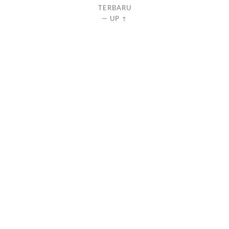
TERBARU
—
UP ↑