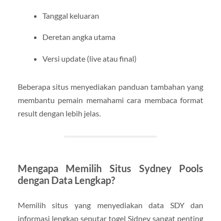
Tanggal keluaran
Deretan angka utama
Versi update (live atau final)
Beberapa situs menyediakan panduan tambahan yang
membantu pemain memahami cara membaca format
result dengan lebih jelas.
Mengapa Memilih Situs Sydney Pools
dengan Data Lengkap?
Memilih situs yang menyediakan data SDY dan
informasi lengkap seputar togel Sidney sangat penting