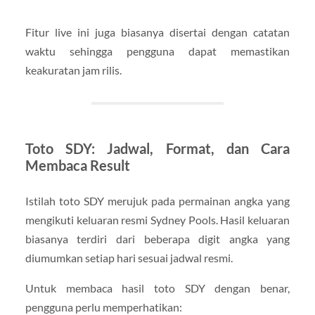
Fitur live ini juga biasanya disertai dengan catatan
waktu sehingga pengguna dapat memastikan
keakuratan jam rilis.
Toto SDY: Jadwal, Format, dan Cara
Membaca Result
Istilah toto SDY merujuk pada permainan angka yang
mengikuti keluaran resmi Sydney Pools. Hasil keluaran
biasanya terdiri dari beberapa digit angka yang
diumumkan setiap hari sesuai jadwal resmi.
Untuk membaca hasil toto SDY dengan benar,
pengguna perlu memperhatikan: