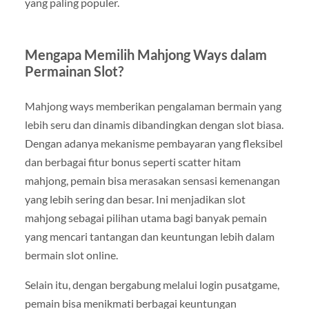
yang paling populer.
Mengapa Memilih Mahjong Ways dalam
Permainan Slot?
Mahjong ways memberikan pengalaman bermain yang
lebih seru dan dinamis dibandingkan dengan slot biasa.
Dengan adanya mekanisme pembayaran yang fleksibel
dan berbagai fitur bonus seperti scatter hitam
mahjong, pemain bisa merasakan sensasi kemenangan
yang lebih sering dan besar. Ini menjadikan slot
mahjong sebagai pilihan utama bagi banyak pemain
yang mencari tantangan dan keuntungan lebih dalam
bermain slot online.
Selain itu, dengan bergabung melalui login pusatgame,
pemain bisa menikmati berbagai keuntungan