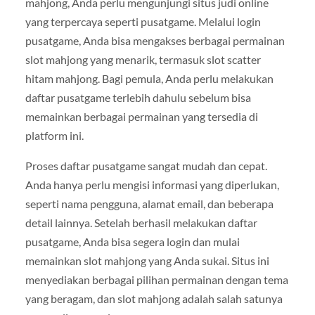
mahjong, Anda perlu mengunjungi situs judi online
yang terpercaya seperti pusatgame. Melalui login
pusatgame, Anda bisa mengakses berbagai permainan
slot mahjong yang menarik, termasuk slot scatter
hitam mahjong. Bagi pemula, Anda perlu melakukan
daftar pusatgame terlebih dahulu sebelum bisa
memainkan berbagai permainan yang tersedia di
platform ini.
Proses daftar pusatgame sangat mudah dan cepat.
Anda hanya perlu mengisi informasi yang diperlukan,
seperti nama pengguna, alamat email, dan beberapa
detail lainnya. Setelah berhasil melakukan daftar
pusatgame, Anda bisa segera login dan mulai
memainkan slot mahjong yang Anda sukai. Situs ini
menyediakan berbagai pilihan permainan dengan tema
yang beragam, dan slot mahjong adalah salah satunya