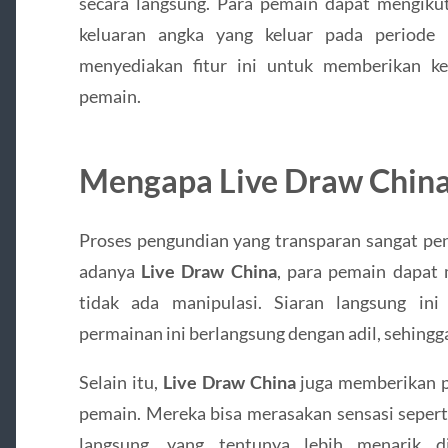
secara langsung. Para pemain dapat mengikut
keluaran angka yang keluar pada periode 
menyediakan fitur ini untuk memberikan k
pemain.
Mengapa Live Draw China
Proses pengundian yang transparan sangat pe
adanya
Live Draw China
, para pemain dapat 
tidak ada manipulasi. Siaran langsung in
permainan ini berlangsung dengan adil, sehing
Selain itu,
Live Draw China
juga memberikan p
pemain. Mereka bisa merasakan sensasi sepert
langsung, yang tentunya lebih menarik d