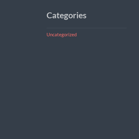
Categories
Uncategorized