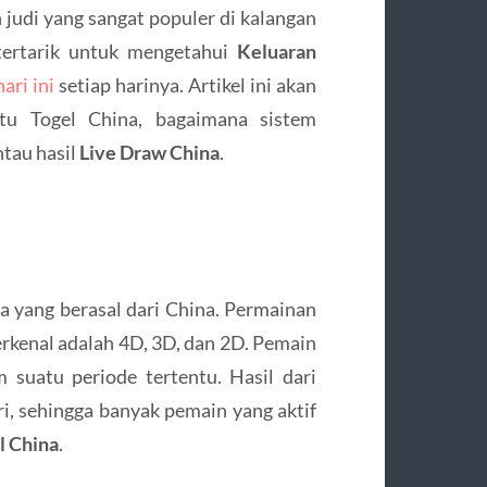
 judi yang sangat populer di kalangan
tertarik untuk mengetahui
Keluaran
ari ini
setiap harinya. Artikel ini akan
u Togel China, bagaimana sistem
ntau hasil
Live Draw China
.
a yang berasal dari China. Permainan
terkenal adalah 4D, 3D, dan 2D. Pemain
suatu periode tertentu. Hasil dari
ri, sehingga banyak pemain yang aktif
l China
.