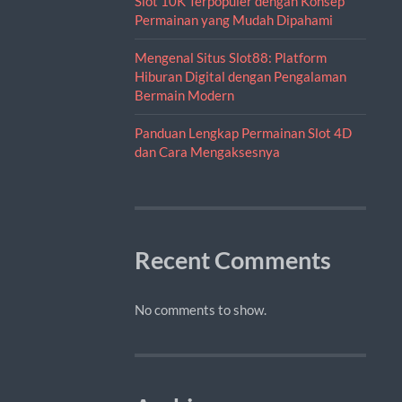
Slot 10K Terpopuler dengan Konsep
Permainan yang Mudah Dipahami
Mengenal Situs Slot88: Platform
Hiburan Digital dengan Pengalaman
Bermain Modern
Panduan Lengkap Permainan Slot 4D
dan Cara Mengaksesnya
Recent Comments
No comments to show.