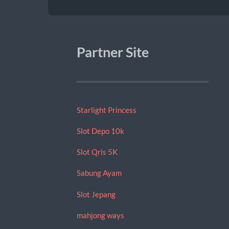
Partner Site
Starlight Princess
Slot Depo 10k
Slot Qris 5K
Sabung Ayam
Slot Jepang
mahjong ways