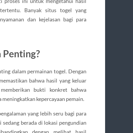
i proses ini untuk mengetahui hasil
tertentu. Banyak situs togel yang
enyamanan dan kejelasan bagi para
 Penting?
nting dalam permainan togel. Dengan
memastikan bahwa hasil yang keluar
i memberikan bukti konkret bahwa
ga meningkatkan kepercayaan pemain.
engalaman yang lebih seru bagi para
i sedang berada di lokasi pengundian
ibandingkan dengan melihat hasil