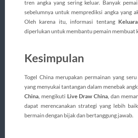
tren angka yang sering keluar. Banyak pema
sebelumnya untuk memprediksi angka yang aka
Oleh karena itu, informasi tentang
Keluar
diperlukan untuk membantu pemain membuat ke
Kesimpulan
Togel China merupakan permainan yang seru
yang menyukai tantangan dalam menebak an
China
, mengikuti
Live Draw China
, dan mema
dapat merencanakan strategi yang lebih baik
bermain dengan bijak dan bertanggung jawab.