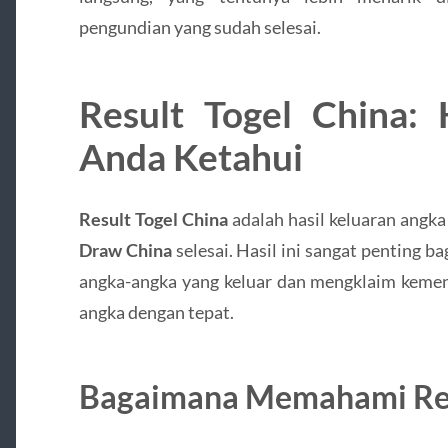
pengundian yang sudah selesai.
Result Togel China: 
Anda Ketahui
Result Togel China
adalah hasil keluaran angk
Draw China
selesai. Hasil ini sangat penting b
angka-angka yang keluar dan mengklaim kemen
angka dengan tepat.
Bagaimana Memahami Res