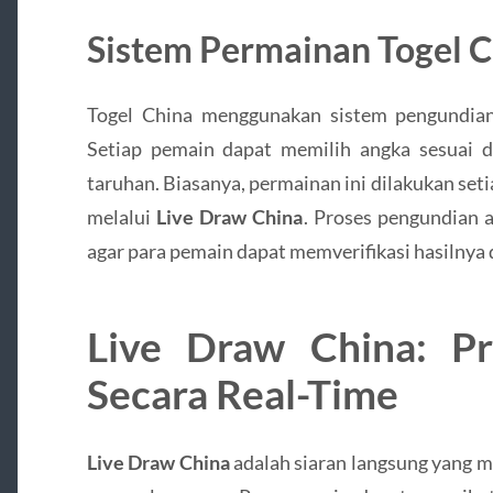
Sistem Permainan Togel C
Togel China menggunakan sistem pengundian
Setiap pemain dapat memilih angka sesuai 
taruhan. Biasanya, permainan ini dilakukan set
melalui
Live Draw China
. Proses pengundian a
agar para pemain dapat memverifikasi hasilnya
Live Draw China: Pr
Secara Real-Time
Live Draw China
adalah siaran langsung yang 