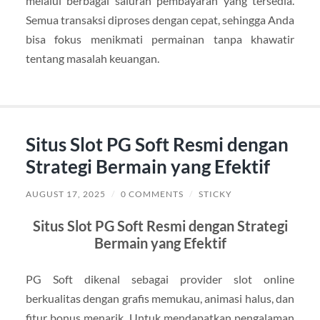
melalui berbagai saluran pembayaran yang tersedia.
Semua transaksi diproses dengan cepat, sehingga Anda
bisa fokus menikmati permainan tanpa khawatir
tentang masalah keuangan.
Situs Slot PG Soft Resmi dengan
Strategi Bermain yang Efektif
AUGUST 17, 2025
/
0 COMMENTS
/
STICKY
Situs Slot PG Soft Resmi dengan Strategi
Bermain yang Efektif
PG Soft dikenal sebagai provider slot online
berkualitas dengan grafis memukau, animasi halus, dan
fitur bonus menarik. Untuk mendapatkan pengalaman