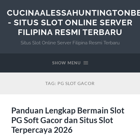
CUCINAALESSAHUNTINGTONB
- SITUS SLOT ONLINE SERVER
FILIPINA RESMI TERBARU
Situs Slot Online Server Filipina Resmi Terbaru
SHOW MENU
TAG:
PG SLOT GACOR
Panduan Lengkap Bermain Slot
PG Soft Gacor dan Situs Slot
Terpercaya 2026