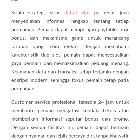
Selain strategi, situs
daftar slot pg
resmi juga
menyediakan informasi lengkap tentang setiap
permainan. Pemain dapat mempelajari paytable, fitur
bonus, dan mekanisme game untuk merancang
taruhan yang lebih efektif. Dengan memahami
karakteristik tiap slot, pemain dapat menyesuaikan
gaya bermain dan memaksimalkan peluang menang.
Keamanan data dan transaksi tetap terjamin dengan
enkripsi modern, sehingga fokus pemain tetap pada
permainan.
Customer service profesional tersedia 24 jam untuk
membantu pemain mengatasi kendala teknis atau
memberikan informasi seputar bonus dan promo.
Dengan semua fasilitas ini, pemain dapat bermain
dengan nyaman dan lebih percaya diri, tanpa khawatir