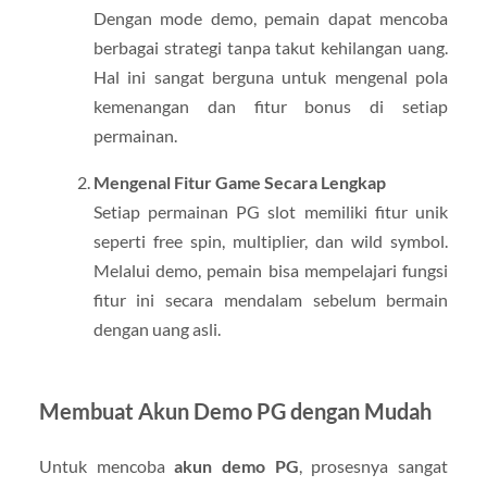
Dengan mode demo, pemain dapat mencoba
berbagai strategi tanpa takut kehilangan uang.
Hal ini sangat berguna untuk mengenal pola
kemenangan dan fitur bonus di setiap
permainan.
Mengenal Fitur Game Secara Lengkap
Setiap permainan PG slot memiliki fitur unik
seperti free spin, multiplier, dan wild symbol.
Melalui demo, pemain bisa mempelajari fungsi
fitur ini secara mendalam sebelum bermain
dengan uang asli.
Membuat Akun Demo PG dengan Mudah
Untuk mencoba
akun demo PG
, prosesnya sangat