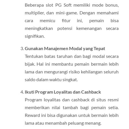
Beberapa slot PG Soft memiliki mode bonus,
multiplier, dan mini-game. Dengan memahami
cara memicu fitur ini, pemain bisa
meningkatkan potensi kemenangan secara
signifikan.
Gunakan Manajemen Modal yang Tepat
Tentukan batas taruhan dan bagi modal secara
bijak. Hal ini membantu pemain bermain lebih
lama dan mengurangi risiko kehilangan seluruh
saldo dalam waktu singkat.
Ikuti Program Loyalitas dan Cashback
Program loyalitas dan cashback di situs resmi
memberikan nilai tambah bagi pemain setia.
Reward ini bisa digunakan untuk bermain lebih
lama atau menambah peluang menang.