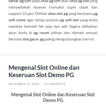
daftar pg soft
pada
situs pg soft
atau
situs pg slot
yang
menyediakan layanan transaksi super cepat dan
support 24 jam. Pilihlah
situs slot pg
yang berstatus
pg
soft resmi
agar setiap putaran
pg soft slot
yang Anda
mainkan terbukti fair play dan adil. Segera daftarkan
akun Anda di
pg resmi
pilihan dan nikmati sensasi
bermain
slot gacor pg
paling menguntungkan hari ini.
Mengenal Slot Online dan
Keseruan Slot Demo PG
DECEMBER 14, 2025
/
0 COMMENTS
Mengenal Slot Online dan Keseruan Slot
Demo PG