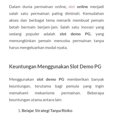
Dalam dunia permainan online,
slot
online
menjadi
salah satu permainan paling diminati. Kemudahan
akses dan berbagai tema menarik membuat pemain
betah bermain berjam-jam. Salah satu inovasi yang
sedang populer adalah
slot demo PG
, yang
memungkinkan pemain mencoba permainan tanpa
harus mengeluarkan modal nyata.
Keuntungan Menggunakan Slot Demo PG
Menggunakan
slot demo PG
memberikan banyak
keuntungan, terutama bagi pemula yang ingin
memahami mekanisme permainan. Beberapa
keuntungan utama antara lain:
Belajar Strategi Tanpa Risiko