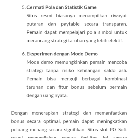
Cermati Pola dan Statistik Game
Situs resmi biasanya menampilkan riwayat
putaran dan paytable secara transparan.
Pemain dapat mempelajari pola simbol untuk
merancang strategi taruhan yang lebih efektif.
Eksperimen dengan Mode Demo
Mode demo memungkinkan pemain mencoba
strategi tanpa risiko kehilangan saldo asli.
Pemain bisa menguji berbagai kombinasi
taruhan dan fitur bonus sebelum bermain
dengan uang nyata.
Dengan menerapkan strategi dan memanfaatkan
bonus secara optimal, pemain dapat meningkatkan
peluang menang secara signifikan. Situs slot PG Soft
resmi menyediakan semua fasilitas ini secara