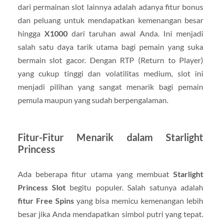
dari permainan slot lainnya adalah adanya fitur bonus
dan peluang untuk mendapatkan kemenangan besar
hingga
X1000
dari taruhan awal Anda. Ini menjadi
salah satu daya tarik utama bagi pemain yang suka
bermain slot gacor. Dengan RTP (Return to Player)
yang cukup tinggi dan volatilitas medium, slot ini
menjadi pilihan yang sangat menarik bagi pemain
pemula maupun yang sudah berpengalaman.
Fitur-Fitur Menarik dalam Starlight
Princess
Ada beberapa fitur utama yang membuat
Starlight
Princess Slot
begitu populer. Salah satunya adalah
fitur Free Spins
yang bisa memicu kemenangan lebih
besar jika Anda mendapatkan simbol putri yang tepat.