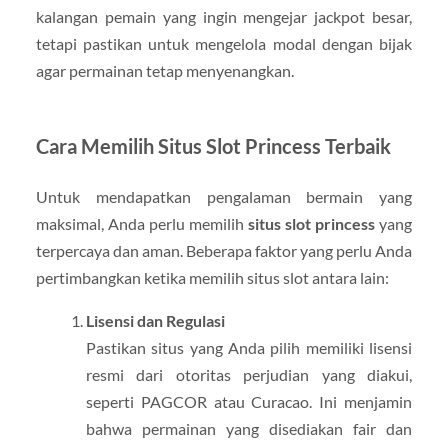
kalangan pemain yang ingin mengejar jackpot besar,
tetapi pastikan untuk mengelola modal dengan bijak
agar permainan tetap menyenangkan.
Cara Memilih Situs Slot Princess Terbaik
Untuk mendapatkan pengalaman bermain yang
maksimal, Anda perlu memilih
situs slot princess
yang
terpercaya dan aman. Beberapa faktor yang perlu Anda
pertimbangkan ketika memilih situs slot antara lain:
Lisensi dan Regulasi
Pastikan situs yang Anda pilih memiliki lisensi
resmi dari otoritas perjudian yang diakui,
seperti PAGCOR atau Curacao. Ini menjamin
bahwa permainan yang disediakan fair dan