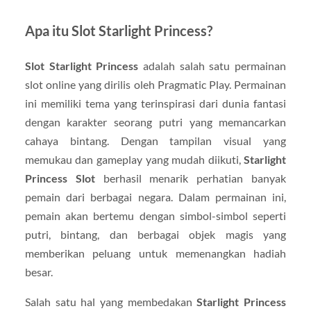
Apa itu Slot Starlight Princess?
Slot Starlight Princess
adalah salah satu permainan
slot online yang dirilis oleh Pragmatic Play. Permainan
ini memiliki tema yang terinspirasi dari dunia fantasi
dengan karakter seorang putri yang memancarkan
cahaya bintang. Dengan tampilan visual yang
memukau dan gameplay yang mudah diikuti,
Starlight
Princess Slot
berhasil menarik perhatian banyak
pemain dari berbagai negara. Dalam permainan ini,
pemain akan bertemu dengan simbol-simbol seperti
putri, bintang, dan berbagai objek magis yang
memberikan peluang untuk memenangkan hadiah
besar.
Salah satu hal yang membedakan
Starlight Princess