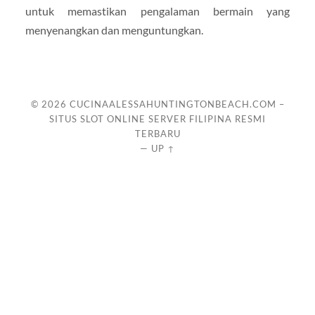
untuk memastikan pengalaman bermain yang
menyenangkan dan menguntungkan.
© 2026
CUCINAALESSAHUNTINGTONBEACH.COM –
SITUS SLOT ONLINE SERVER FILIPINA RESMI
TERBARU
—
UP ↑