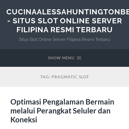
CUCINAALESSAHUNTINGTONB
- SITUS SLOT ONLINE SERVER
FILIPINA RESMI TERBARU
Situs Slot Online Server Filipina Resmi Terbaru
SHOW MENU
TAG:
PRAGMATIC SLOT
Optimasi Pengalaman Bermain
melalui Perangkat Seluler dan
Koneksi