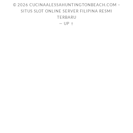
© 2026
CUCINAALESSAHUNTINGTONBEACH.COM –
SITUS SLOT ONLINE SERVER FILIPINA RESMI
TERBARU
—
UP ↑