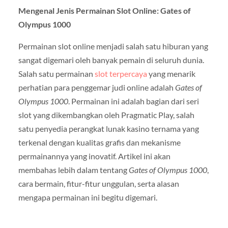
Mengenal Jenis Permainan Slot Online: Gates of
Olympus 1000
Permainan slot online menjadi salah satu hiburan yang
sangat digemari oleh banyak pemain di seluruh dunia.
Salah satu permainan
slot terpercaya
yang menarik
perhatian para penggemar judi online adalah
Gates of
Olympus 1000
. Permainan ini adalah bagian dari seri
slot yang dikembangkan oleh Pragmatic Play, salah
satu penyedia perangkat lunak kasino ternama yang
terkenal dengan kualitas grafis dan mekanisme
permainannya yang inovatif. Artikel ini akan
membahas lebih dalam tentang
Gates of Olympus 1000
,
cara bermain, fitur-fitur unggulan, serta alasan
mengapa permainan ini begitu digemari.