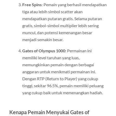
Free Spins
: Pemain yang berhasil mendapatkan
tiga atau lebih simbol scatter akan
mendapatkan putaran gratis. Selama putaran
gratis, simbol-simbol multiplier lebih sering
muncul, dan potensi kemenangan besar
menjadi semakin besar.
Gates of Olympus 1000
: Permainan ini
memiliki level taruhan yang luas,
memungkinkan pemain dengan berbagai
anggaran untuk menikmati permainan ini.
Dengan RTP (Return to Player) yang cukup
tinggi, sekitar 96.5%, pemain memiliki peluang
yang cukup baik untuk memenangkan hadiah.
Kenapa Pemain Menyukai Gates of