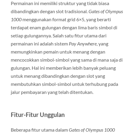
Permainan ini memiliki struktur yang tidak biasa
dibandingkan dengan slot tradisional.
Gates of Olympus
1000
menggunakan format grid 6×5, yang berarti
terdapat enam gulungan dengan lima baris simbol di
setiap gulungannya. Salah satu fitur utama dari
permainan ini adalah sistem
Pay Anywhere
, yang
memungkinkan pemain untuk menang dengan
mencocokkan simbol-simbol yang sama di mana saja di
gulungan. Hal ini memberikan lebih banyak peluang
untuk menang dibandingkan dengan slot yang
membutuhkan simbol-simbol untuk terhubung pada
jalur pembayaran yang telah ditentukan.
Fitur-Fitur Unggulan
Beberapa fitur utama dalam
Gates of Olympus 1000