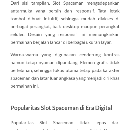
Dari sisi tampilan, Slot Spaceman mengedepankan
antarmuka yang bersih dan responsif. Tata letak
tombol dibuat intuitif, sehingga mudah diakses di
berbagai perangkat, baik desktop maupun perangkat
seluler. Desain yang responsif ini memungkinkan
permainan berjalan lancar di berbagai ukuran layar.
Warna-warna yang digunakan cenderung kontras
namun tetap nyaman dipandang. Elemen grafis tidak
berlebihan, sehingga fokus utama tetap pada karakter
spaceman dan latar luar angkasa yang menjadi ciri khas
permainan ini.
Popularitas Slot Spaceman di Era Digital
Popularitas Slot Spaceman tidak lepas dari