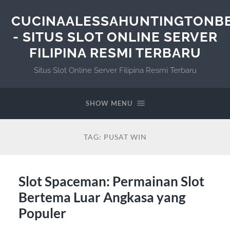
CUCINAALESSAHUNTINGTONB
- SITUS SLOT ONLINE SERVER
FILIPINA RESMI TERBARU
Situs Slot Online Server Filipina Resmi Terbaru
SHOW MENU
TAG:
PUSAT WIN
Slot Spaceman: Permainan Slot
Bertema Luar Angkasa yang
Populer