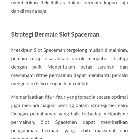
memberikan fleksibilitas dalam bermain kapan saja
dan di mana saja.
Strategi Bermain Slot Spaceman
Meskipun Slot Spaceman tergolong mudah dimainkan,
pemain tetap disarankan untuk mengatur strategi
dengan baik. Menentukan batas taruhan dan
memahami ritme permainan dapat membantu pemain
mengelola risiko dengan lebih efektif.
Memanfaatkan fitur-fitur yang tersedia secara optimal
juga menjadi bagian penting dalam strategi bermain.
Dengan pemahaman yang baik terhadap mekanisme
permainan, Slot Spaceman dapat memberikan
pengalaman bermain yang lebih maksimal dan
menyenangkan.