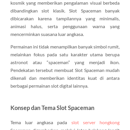
kosmik yang memberikan pengalaman visual berbeda
dibandingkan slot klasik. Slot Spaceman banyak
dibicarakan karena tampilannya yang minimalis,
animasi halus, serta penggunaan warna yang
mencerminkan suasana luar angkasa.
Permainan ini tidak menampilkan banyak simbol rumit,
melainkan fokus pada satu karakter utama berupa
astronot atau “spaceman” yang menjadi ikon.
Pendekatan tersebut membuat Slot Spaceman mudah
dikenali dan memberikan identitas kuat di antara
berbagai permainan slot digital lainnya.
Konsep dan Tema Slot Spaceman
Tema luar angkasa pada
slot server hongkong