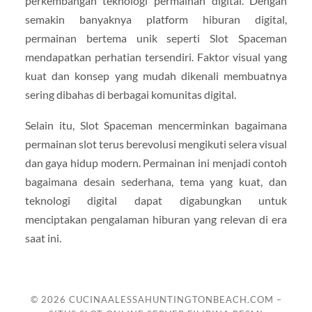
perkembangan teknologi permainan digital. Dengan
semakin banyaknya platform hiburan digital,
permainan bertema unik seperti Slot Spaceman
mendapatkan perhatian tersendiri. Faktor visual yang
kuat dan konsep yang mudah dikenali membuatnya
sering dibahas di berbagai komunitas digital.
Selain itu, Slot Spaceman mencerminkan bagaimana
permainan slot terus berevolusi mengikuti selera visual
dan gaya hidup modern. Permainan ini menjadi contoh
bagaimana desain sederhana, tema yang kuat, dan
teknologi digital dapat digabungkan untuk
menciptakan pengalaman hiburan yang relevan di era
saat ini.
© 2026
CUCINAALESSAHUNTINGTONBEACH.COM –