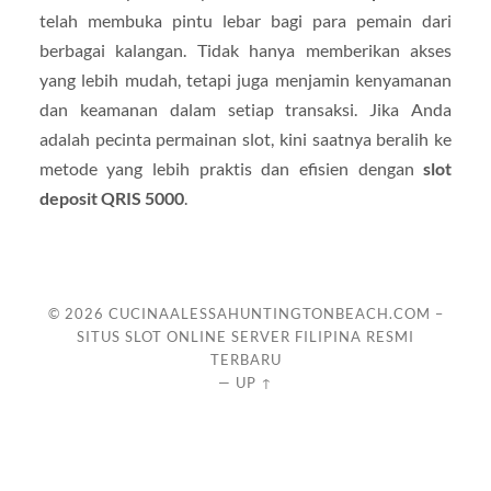
telah membuka pintu lebar bagi para pemain dari
berbagai kalangan. Tidak hanya memberikan akses
yang lebih mudah, tetapi juga menjamin kenyamanan
dan keamanan dalam setiap transaksi. Jika Anda
adalah pecinta permainan slot, kini saatnya beralih ke
metode yang lebih praktis dan efisien dengan
slot
deposit QRIS 5000
.
© 2026
CUCINAALESSAHUNTINGTONBEACH.COM –
SITUS SLOT ONLINE SERVER FILIPINA RESMI
TERBARU
—
UP ↑