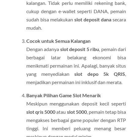
kalangan. Tidak perlu memiliki rekening bank,
cukup dengan e-wallet seperti DANA, pemain
sudah bisa melakukan
slot deposit dana
secara
mudah.
Cocok untuk Semua Kalangan
Dengan adanya
slot deposit 5 ribu
, pemain dari
berbagai latar belakang ekonomi bisa
menikmati permainan ini. Apalagi, banyak situs
yang menyediakan
slot depo 5k QRIS
,
menjadikan permainan ini inklusif dan merata.
Banyak Pilihan Game Slot Menarik
Meskipun menggunakan deposit kecil seperti
slot qris 5000
atau
slot 5000
, pemain tetap bisa
mengakses berbagai game populer dengan RTP
tinggi. Ini memberi peluang menang besar
meskipun dengan modal minim.