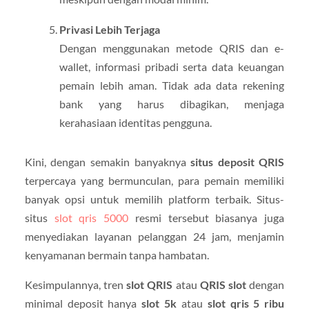
Privasi Lebih Terjaga
Dengan menggunakan metode QRIS dan e-
wallet, informasi pribadi serta data keuangan
pemain lebih aman. Tidak ada data rekening
bank yang harus dibagikan, menjaga
kerahasiaan identitas pengguna.
Kini, dengan semakin banyaknya
situs deposit QRIS
terpercaya yang bermunculan, para pemain memiliki
banyak opsi untuk memilih platform terbaik. Situs-
situs
slot qris 5000
resmi tersebut biasanya juga
menyediakan layanan pelanggan 24 jam, menjamin
kenyamanan bermain tanpa hambatan.
Kesimpulannya, tren
slot QRIS
atau
QRIS slot
dengan
minimal deposit hanya
slot 5k
atau
slot qris 5 ribu