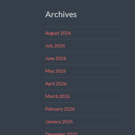
Archives
August 2026
July 2026
June 2026
May 2026
April 2026
March 2026
February 2026
January 2026
December 2025