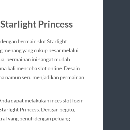
tarlight Princess
dengan bermain slot Starlight
ng menang yang cukup besar melalui
edua, permainan ini sangat mudah
ma kali mencoba slot online. Desain
ana namun seru menjadikan permainan
Anda dapat melakukan inces slot login
tarlight Princess. Dengan begitu,
stral yang penuh dengan peluang