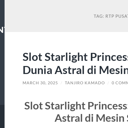
TAG:
RTP PUS
NTINGTONBEACH.COM
Slot Starlight Prince
Dunia Astral di Mesin
MARCH 30, 2025
/
TANJIRO KAMADO
/
0 COM
Slot Starlight Princes
Astral di Mesin