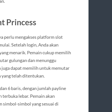
an.
ht Princess
a perlu mengakses platform slot
ulai. Setelah login, Anda akan
 yang menarik. Pemain cukup memilih
mutar gulungan dan menunggu
in juga dapat memilih untuk memutar
 yang telah ditentukan.
an 6 baris, dengan jumlah payline
h terbuka lebar. Pemain akan
simbol-simbol yang sesuai di