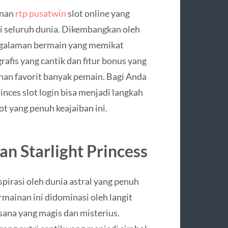
inan
rtp pusatwin
slot online yang
di seluruh dunia. Dikembangkan oleh
ngalaman bermain yang memikat
afis yang cantik dan fitur bonus yang
han favorit banyak pemain. Bagi Anda
inces slot login bisa menjadi langkah
t yang penuh keajaiban ini.
n Starlight Princess
spirasi oleh dunia astral yang penuh
rmainan ini didominasi oleh langit
ana yang magis dan misterius.