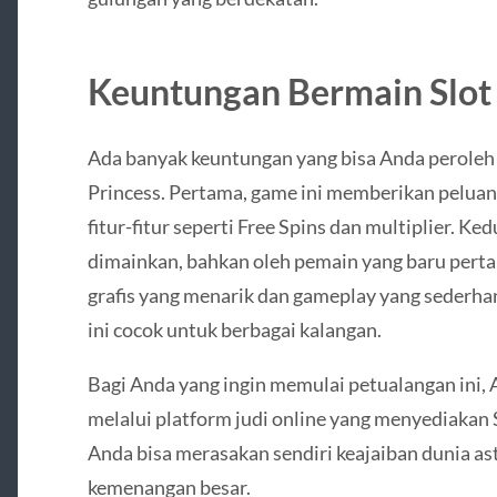
Keuntungan Bermain Slot S
Ada banyak keuntungan yang bisa Anda peroleh 
Princess. Pertama, game ini memberikan pelua
fitur-fitur seperti Free Spins dan multiplier. K
dimainkan, bahkan oleh pemain yang baru perta
grafis yang menarik dan gameplay yang sederh
ini cocok untuk berbagai kalangan.
Bagi Anda yang ingin memulai petualangan ini, 
melalui platform judi online yang menyediakan S
Anda bisa merasakan sendiri keajaiban dunia a
kemenangan besar.