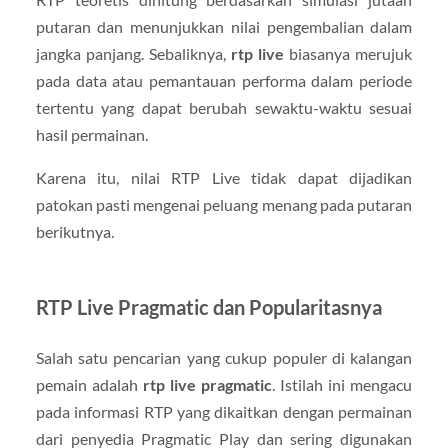
putaran dan menunjukkan nilai pengembalian dalam
jangka panjang. Sebaliknya,
rtp live
biasanya merujuk
pada data atau pemantauan performa dalam periode
tertentu yang dapat berubah sewaktu-waktu sesuai
hasil permainan.
Karena itu, nilai RTP Live tidak dapat dijadikan
patokan pasti mengenai peluang menang pada putaran
berikutnya.
RTP Live Pragmatic dan Popularitasnya
Salah satu pencarian yang cukup populer di kalangan
pemain adalah
rtp live pragmatic
. Istilah ini mengacu
pada informasi RTP yang dikaitkan dengan permainan
dari penyedia Pragmatic Play dan sering digunakan