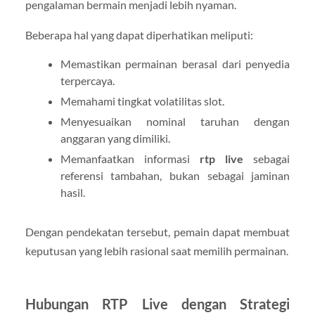
pengalaman bermain menjadi lebih nyaman.
Beberapa hal yang dapat diperhatikan meliputi:
Memastikan permainan berasal dari penyedia
terpercaya.
Memahami tingkat volatilitas slot.
Menyesuaikan nominal taruhan dengan
anggaran yang dimiliki.
Memanfaatkan informasi
rtp live
sebagai
referensi tambahan, bukan sebagai jaminan
hasil.
Dengan pendekatan tersebut, pemain dapat membuat
keputusan yang lebih rasional saat memilih permainan.
Hubungan RTP Live dengan Strategi