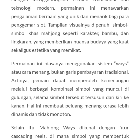
teknologi modern, permainan ini menawarkan
pengalaman bermain yang unik dan menarik bagi para
penggemar slot. Tampilan visualnya dipenuhi simbol-
simbol khas mahjong seperti karakter, bambu, dan
lingkaran, yang memberikan nuansa budaya yang kuat
sekaligus estetika yang memikat.
Permainan ini biasanya menggunakan sistem “ways”
atau cara menang, bukan garis pembayaran tradisional.
Artinya, pemain dapat memperoleh kemenangan
melalui berbagai kombinasi simbol yang muncul di
gulungan, selama simbol tersebut tersusun dari kiri ke
kanan. Hal ini membuat peluang menang terasa lebih
dinamis dan tidak monoton.
Selain itu, Mahjong Ways dikenal dengan fitur
cascading reels, di mana simbol yang membentuk