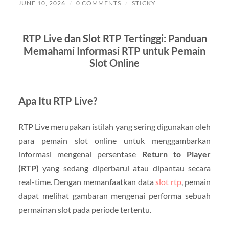
JUNE 10, 2026
/
0 COMMENTS
/
STICKY
RTP Live dan Slot RTP Tertinggi: Panduan
Memahami Informasi RTP untuk Pemain
Slot Online
Apa Itu RTP Live?
RTP Live merupakan istilah yang sering digunakan oleh
para pemain slot online untuk menggambarkan
informasi mengenai persentase
Return to Player
(RTP)
yang sedang diperbarui atau dipantau secara
real-time. Dengan memanfaatkan data
slot rtp
, pemain
dapat melihat gambaran mengenai performa sebuah
permainan slot pada periode tertentu.