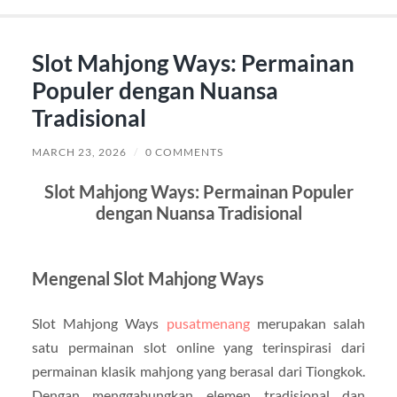
Slot Mahjong Ways: Permainan
Populer dengan Nuansa
Tradisional
MARCH 23, 2026
/
0 COMMENTS
Slot Mahjong Ways: Permainan Populer
dengan Nuansa Tradisional
Mengenal Slot Mahjong Ways
Slot Mahjong Ways
pusatmenang
merupakan salah
satu permainan slot online yang terinspirasi dari
permainan klasik mahjong yang berasal dari Tiongkok.
Dengan menggabungkan elemen tradisional dan