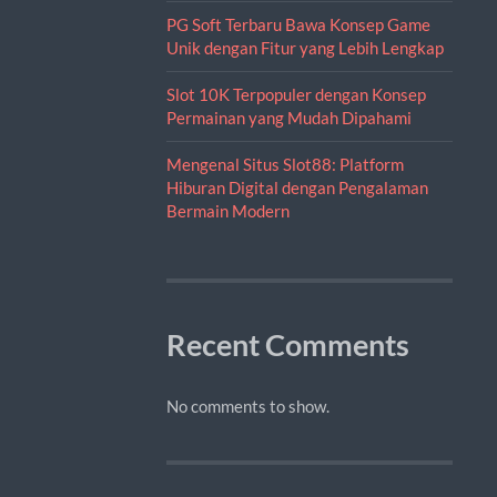
PG Soft Terbaru Bawa Konsep Game
Unik dengan Fitur yang Lebih Lengkap
Slot 10K Terpopuler dengan Konsep
Permainan yang Mudah Dipahami
Mengenal Situs Slot88: Platform
Hiburan Digital dengan Pengalaman
Bermain Modern
Recent Comments
No comments to show.