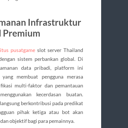
amanan Infrastruktur
nd Premium
situs pusatgame
slot server Thailand
dengan sistem perbankan global. Di
amanan data pribadi, platform ini
is yang membuat pengguna merasa
fikasi multi-faktor dan pemantauan
 menggunakan kecerdasan buatan.
langsung berkontribusi pada predikat
angguan pihak ketiga atau bot akan
dan objektif bagi para pemainnya.