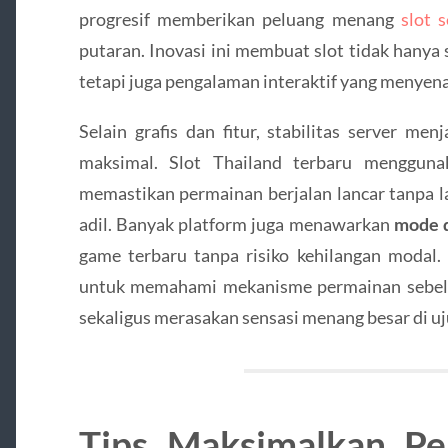
progresif memberikan peluang menang
slot 
putaran. Inovasi ini membuat slot tidak hany
tetapi juga pengalaman interaktif yang menyen
Selain grafis dan fitur, stabilitas server m
maksimal. Slot Thailand terbaru mengguna
memastikan permainan berjalan lancar tanpa la
adil. Banyak platform juga menawarkan
mode 
game terbaru tanpa risiko kehilangan modal.
untuk memahami mekanisme permainan sebelu
sekaligus merasakan sensasi menang besar di uju
Tips Maksimalkan Pe