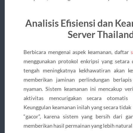
Analisis Efisiensi dan Ke
Server Thaila
Berbicara mengenai aspek keamanan, daftar
menggunakan protokol enkripsi yang setara 
tengah meningkatnya kekhawatiran akan ke
memberikan jaminan perlindungan berlap
nyaman. Sistem keamanan ini mencakup veri
aktivitas mencurigakan secara otomatis
Keunggulan keamanan inilah yang secara tidak 
“gacor”, karena sistem yang bersih dari g
memberikan hasil permainan yang lebih natural 