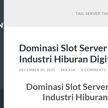
TAG:
SERVER TH
NTINGTONBEACH.COM
Dominasi Slot Server
Industri Hiburan Digi
DECEMBER 20, 2025
/
MIKASA
/
0 COMMENTS
Dominasi Slot Serve
Industri Hiburan