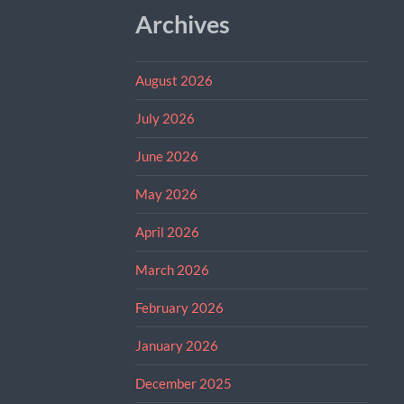
Archives
August 2026
July 2026
June 2026
May 2026
April 2026
March 2026
February 2026
January 2026
December 2025