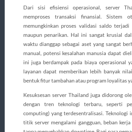
Dari sisi efisiensi operasional, server T
memproses transaksi finansial. Sistem o
memungkinkan proses validasi saldo terjadi 
maupun penarikan. Hal ini sangat krusial dal
waktu dianggap sebagai aset yang sangat be
manual, potensi kesalahan manusia dapat diel
ini juga berdampak pada biaya operasional y
layanan dapat memberikan lebih banyak nil
bentuk fitur tambahan atau program loyalitas y
Kesuksesan server Thailand juga didorong o
dengan tren teknologi terbaru, seperti 
computing) yang terdesentralisasi. Teknologi 
titik server mengalami gangguan, beban kerja 
tanpa menyebabkan downtime. Bagi para pemain,