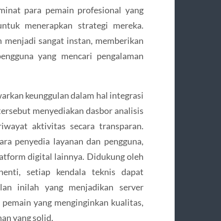
minat para pemain profesional yang
untuk menerapkan strategi mereka.
n menjadi sangat instan, memberikan
i pengguna yang mencari pengalaman
warkan keunggulan dalam hal integrasi
 tersebut menyediakan dasbor analisis
wayat aktivitas secara transparan.
ara penyedia layanan dan pengguna,
atform digital lainnya. Didukung oleh
enti, setiap kendala teknis dapat
lan inilah yang menjadikan server
 pemain yang menginginkan kualitas,
nan yang solid.