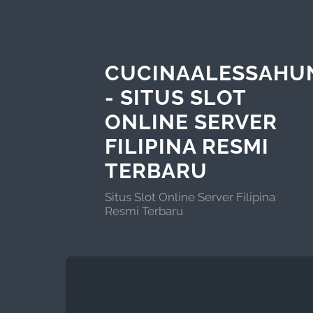
CUCINAALESSAHU
- SITUS SLOT
ONLINE SERVER
FILIPINA RESMI
TERBARU
Situs Slot Online Server Filipina
Resmi Terbaru