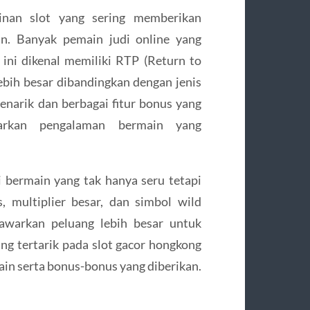
nan slot yang sering memberikan
n. Banyak pemain judi online yang
ini dikenal memiliki RTP (Return to
ebih besar dibandingkan dengan jenis
enarik dan berbagai fitur bonus yang
arkan pengalaman bermain yang
 bermain yang tak hanya seru tetapi
, multiplier besar, dan simbol wild
warkan peluang lebih besar untuk
g tertarik pada slot gacor hongkong
n serta bonus-bonus yang diberikan.