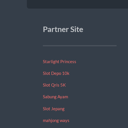
Partner Site
Starlight Princess
Slot Depo 10k
Slot Qris 5K
Sabung Ayam
Slot Jepang
mahjong ways