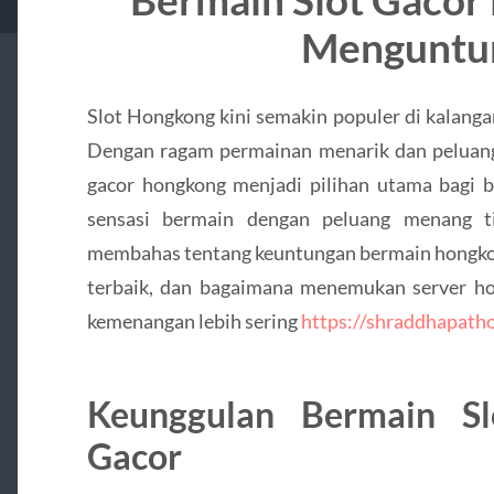
Menguntu
Slot Hongkong kini semakin populer di kalanga
Dengan ragam permainan menarik dan peluang
gacor hongkong menjadi pilihan utama bagi 
sensasi bermain dengan peluang menang tin
membahas tentang keuntungan bermain hongkong
terbaik, dan bagaimana menemukan server h
kemenangan lebih sering
https://shraddhapath
Keunggulan Bermain S
Gacor