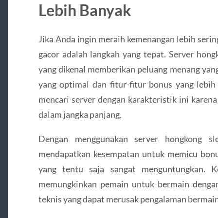
Lebih Banyak
Jika Anda ingin meraih kemenangan lebih serin
gacor adalah langkah yang tepat. Server hong
yang dikenal memberikan peluang menang yang
yang optimal dan fitur-fitur bonus yang lebi
mencari server dengan karakteristik ini kare
dalam jangka panjang.
Dengan menggunakan server hongkong slo
mendapatkan kesempatan untuk memicu bonu
yang tentu saja sangat menguntungkan. Ke
memungkinkan pemain untuk bermain dengan
teknis yang dapat merusak pengalaman bermain