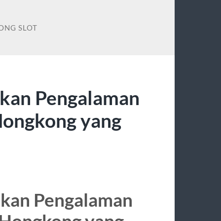
ONG SLOT
ukan Pengalaman
Hongkong yang
ukan Pengalaman
 Hongkong yang