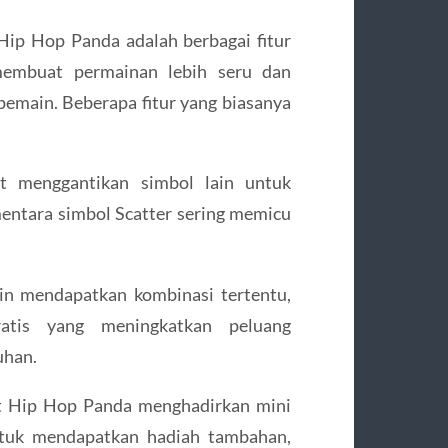
ip Hop Panda adalah berbagai fitur
 membuat permainan lebih seru dan
emain. Beberapa fitur yang biasanya
t menggantikan simbol lain untuk
ntara simbol Scatter sering memicu
in mendapatkan kombinasi tertentu,
atis yang meningkatkan peluang
uhan.
ot Hip Hop Panda menghadirkan mini
uk mendapatkan hadiah tambahan,