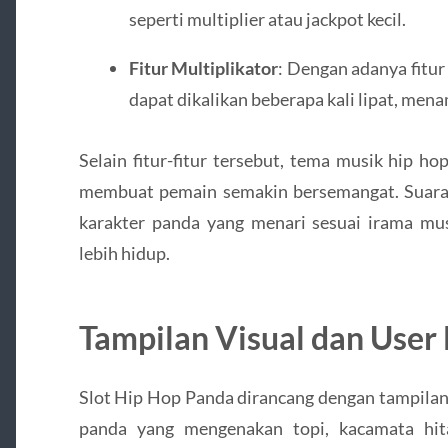
seperti multiplier atau jackpot kecil.
Fitur Multiplikator
: Dengan adanya fitu
dapat dikalikan beberapa kali lipat, me
Selain fitur-fitur tersebut, tema musik hip h
membuat pemain semakin bersemangat. Suara 
karakter panda yang menari sesuai irama m
lebih hidup.
Tampilan Visual dan User
Slot Hip Hop Panda dirancang dengan tampilan 
panda yang mengenakan topi, kacamata hit