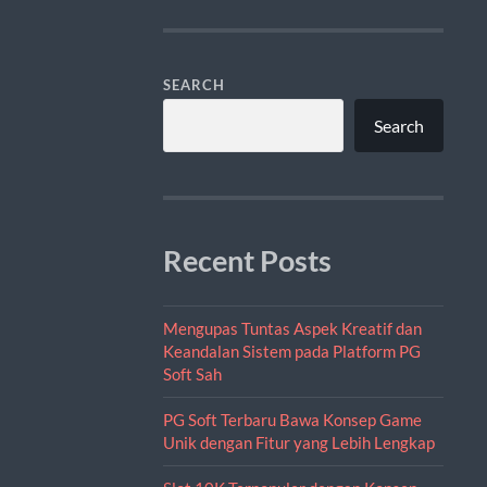
SEARCH
Search
Recent Posts
Mengupas Tuntas Aspek Kreatif dan
Keandalan Sistem pada Platform PG
Soft Sah
PG Soft Terbaru Bawa Konsep Game
Unik dengan Fitur yang Lebih Lengkap