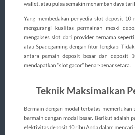
wallet, atau pulsa semakin menambah daya tarik
Yang membedakan penyedia slot deposit 10 ri
mengurangi kualitas permainan meski depo
mengakses slot dari provider ternama seperti
atau Spadegaming dengan fitur lengkap. Tida
antara pemain deposit besar dan deposit 1
mendapatkan “slot gacor” benar-benar setara.
Teknik Maksimalkan Pe
Bermain dengan modal terbatas memerlukan s
bermain dengan modal besar. Berikut adalah p
efektivitas deposit 10 ribu Anda dalam mencari 