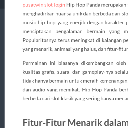
pusatwin slot login
Hip Hop Panda merupakan sa
menghadirkan nuansa unik dan berbeda dari sl
musik hip hop yang enerjik dengan karakter
menciptakan pengalaman bermain yang me
Popularitasnya terus meningkat di kalangan pec
yang menarik, animasi yang halus, dan fitur-fi
Permainan ini biasanya dikembangkan oleh 
kualitas grafis, suara, dan gameplay-nya sela
tidak hanya bermain untuk meraih kemenangan, 
dan audio yang memikat. Hip Hop Panda berh
berbeda dari slot klasik yang sering hanya men
Fitur-Fitur Menarik dala