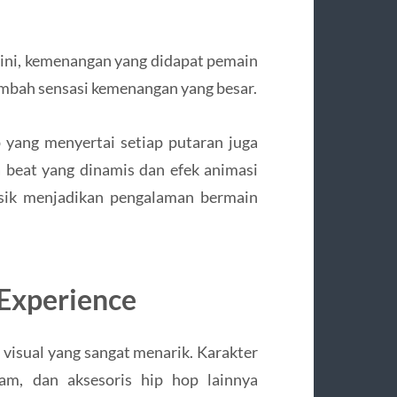
r ini, kemenangan yang didapat pemain
nambah sensasi kemenangan yang besar.
op yang menyertai setiap putaran juga
beat yang dinamis dan efek animasi
usik menjadikan pengalaman bermain
 Experience
visual yang sangat menarik. Karakter
am, dan aksesoris hip hop lainnya