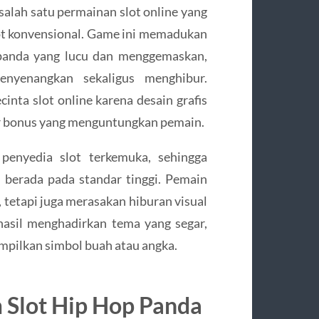
lah satu permainan slot online yang
ot konvensional. Game ini memadukan
 panda yang lucu dan menggemaskan,
nyenangkan sekaligus menghibur.
inta slot online karena desain grafis
tur bonus yang menguntungkan pemain.
penyedia slot terkemuka, sehingga
lu berada pada standar tinggi. Pemain
tetapi juga merasakan hiburan visual
asil menghadirkan tema yang segar,
ampilkan simbol buah atau angka.
m Slot Hip Hop Panda