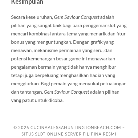
Kesimpulan
Secara keseluruhan,
Gem Saviour Conquest
adalah
pilihan yang sangat baik bagi para penggemar slot yang
mencari kombinasi antara tema yang menarik dan fitur
bonus yang menguntungkan. Dengan grafik yang
menawan, mekanisme permainan yang seru, dan
potensi kemenangan besar, game ini menawarkan
pengalaman bermain yang tidak hanya menghibur
tetapi juga berpeluang menghasilkan hadiah yang
menggiurkan. Bagi pemain yang menyukai petualangan
dan tantangan,
Gem Saviour Conquest
adalah pilihan
yang patut untuk dicoba.
© 2026
CUCINAALESSAHUNTINGTONBEACH.COM –
SITUS SLOT ONLINE SERVER FILIPINA RESMI