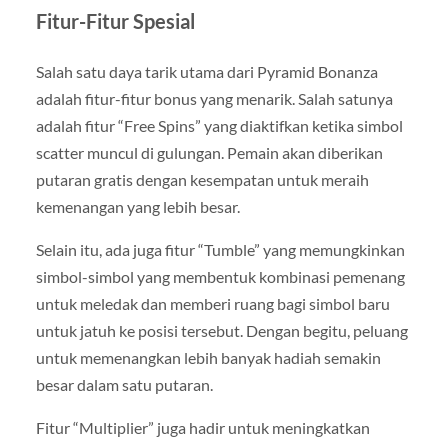
Fitur-Fitur Spesial
Salah satu daya tarik utama dari Pyramid Bonanza
adalah fitur-fitur bonus yang menarik. Salah satunya
adalah fitur “Free Spins” yang diaktifkan ketika simbol
scatter muncul di gulungan. Pemain akan diberikan
putaran gratis dengan kesempatan untuk meraih
kemenangan yang lebih besar.
Selain itu, ada juga fitur “Tumble” yang memungkinkan
simbol-simbol yang membentuk kombinasi pemenang
untuk meledak dan memberi ruang bagi simbol baru
untuk jatuh ke posisi tersebut. Dengan begitu, peluang
untuk memenangkan lebih banyak hadiah semakin
besar dalam satu putaran.
Fitur “Multiplier” juga hadir untuk meningkatkan