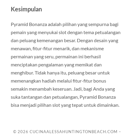
Kesimpulan
Pyramid Bonanza adalah pilihan yang sempurna bagi
pemain yang menyukai slot dengan tema petualangan
dan peluang kemenangan besar. Dengan desain yang
menawan, fitur-fitur menarik, dan mekanisme
permainan yang seru, permainan ini berhasil
menciptakan pengalaman yang memikat dan
menghibur. Tidak hanya itu, peluang besar untuk
memenangkan hadiah melalui fitur-fitur bonus
semakin menambah keseruan. Jadi, bagi Anda yang
suka tantangan dan petualangan, Pyramid Bonanza
bisa menjadi pilihan slot yang tepat untuk dimainkan.
© 2026
CUCINAALESSAHUNTINGTONBEACH.COM –