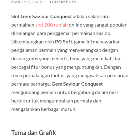
MARCH 8, 2025
/
0 COMMENTS
Slot
Gem Saviour Conquest
adalah salah satu
permainan
slot 200 rupiah
online yang sangat populer
di kalangan para penggemar permainan kasino.
Dikembangkan oleh
PG Soft
, game ini menawarkan
pengalaman bermain yang menyenangkan dengan
desain grafis yang menarik, tema yang memikat, dan
berbagai fitur bonus yang menguntungkan. Dengan
tema petualangan fantasi yang mengisahkan pencarian
permata berharga,
Gem Saviour Conquest
mengundang pemain untuk bergabung dalam misi
heroik untuk mengumpulkan permata dan
mengalahkan berbagai musuh.
Tema dan Grafik