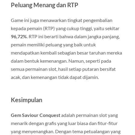
Peluang Menang dan RTP
Game ini juga menawarkan tingkat pengembalian
kepada pemain (RTP) yang cukup tinggi, yaitu sekitar
96,72%
. RTP ini berarti bahwa dalam jangka panjang,
pemain memiliki peluang yang baik untuk
mendapatkan kembali sebagian besar taruhan mereka
dalam bentuk kemenangan. Namun, seperti pada
semua permainan slot, hasil setiap putaran bersifat
acak, dan kemenangan tidak dapat dijamin.
Kesimpulan
Gem Saviour Conquest
adalah permainan slot yang
menarik dengan grafis yang luar biasa dan fitur-fitur
yang menyenangkan. Dengan tema petualangan yang