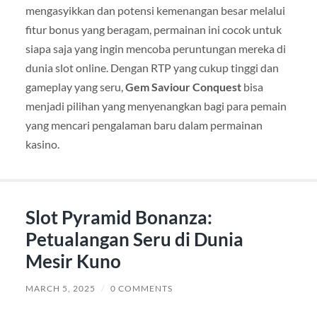
mengasyikkan dan potensi kemenangan besar melalui
fitur bonus yang beragam, permainan ini cocok untuk
siapa saja yang ingin mencoba peruntungan mereka di
dunia slot online. Dengan RTP yang cukup tinggi dan
gameplay yang seru,
Gem Saviour Conquest
bisa
menjadi pilihan yang menyenangkan bagi para pemain
yang mencari pengalaman baru dalam permainan
kasino.
Slot Pyramid Bonanza:
Petualangan Seru di Dunia
Mesir Kuno
MARCH 5, 2025
/
0 COMMENTS