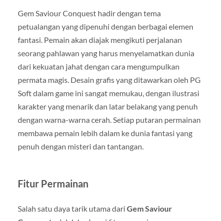
Gem Saviour Conquest hadir dengan tema
petualangan yang dipenuhi dengan berbagai elemen
fantasi. Pemain akan diajak mengikuti perjalanan
seorang pahlawan yang harus menyelamatkan dunia
dari kekuatan jahat dengan cara mengumpulkan
permata magis. Desain grafis yang ditawarkan oleh PG
Soft dalam game ini sangat memukau, dengan ilustrasi
karakter yang menarik dan latar belakang yang penuh
dengan warna-warna cerah. Setiap putaran permainan
membawa pemain lebih dalam ke dunia fantasi yang
penuh dengan misteri dan tantangan.
Fitur Permainan
Salah satu daya tarik utama dari
Gem Saviour