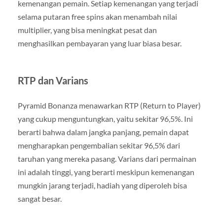
kemenangan pemain. Setiap kemenangan yang terjadi
selama putaran free spins akan menambah nilai
multiplier, yang bisa meningkat pesat dan
menghasilkan pembayaran yang luar biasa besar.
RTP dan Varians
Pyramid Bonanza menawarkan RTP (Return to Player)
yang cukup menguntungkan, yaitu sekitar 96,5%. Ini
berarti bahwa dalam jangka panjang, pemain dapat
mengharapkan pengembalian sekitar 96,5% dari
taruhan yang mereka pasang. Varians dari permainan
ini adalah tinggi, yang berarti meskipun kemenangan
mungkin jarang terjadi, hadiah yang diperoleh bisa
sangat besar.