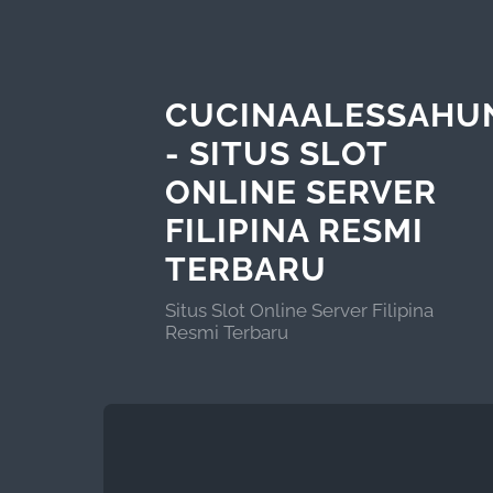
CUCINAALESSAHU
- SITUS SLOT
ONLINE SERVER
FILIPINA RESMI
TERBARU
Situs Slot Online Server Filipina
Resmi Terbaru