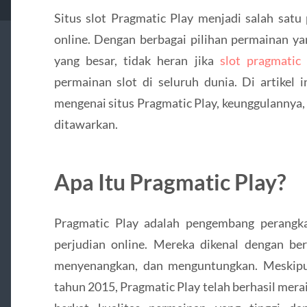
Situs slot Pragmatic Play menjadi salah satu
online. Dengan berbagai pilihan permainan y
yang besar, tidak heran jika
slot pragmatic 
permainan slot di seluruh dunia. Di artikel 
mengenai situs Pragmatic Play, keunggulannya,
ditawarkan.
Apa Itu Pragmatic Play?
Pragmatic Play adalah pengembang perangka
perjudian online. Mereka dikenal dengan ber
menyenangkan, dan menguntungkan. Meskipun
tahun 2015, Pragmatic Play telah berhasil mera