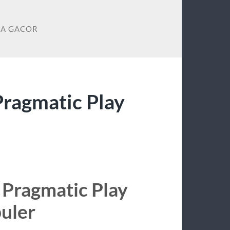
ZA GACOR
Pragmatic Play
 Pragmatic Play
uler