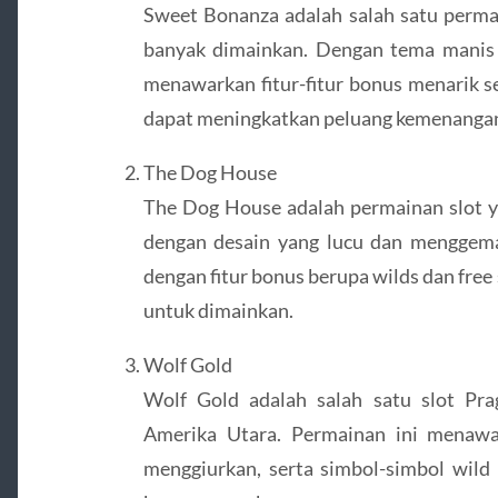
Sweet Bonanza adalah salah satu permai
banyak dimainkan. Dengan tema manis d
menawarkan fitur-fitur bonus menarik se
dapat meningkatkan peluang kemenanga
The Dog House
The Dog House adalah permainan slot y
dengan desain yang lucu dan menggemas
dengan fitur bonus berupa wilds dan fre
untuk dimainkan.
Wolf Gold
Wolf Gold adalah salah satu slot Pra
Amerika Utara. Permainan ini menawar
menggiurkan, serta simbol-simbol wild