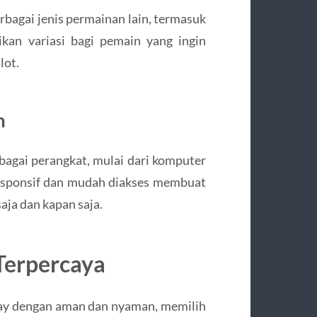
rbagai jenis permainan lain, termasuk
kan variasi bagi pemain yang ingin
lot.
m
rbagai perangkat, mulai dari komputer
responsif dan mudah diakses membuat
ja dan kapan saja.
 Terpercaya
ay dengan aman dan nyaman, memilih