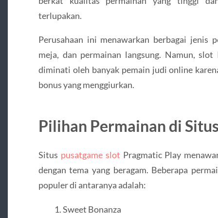
berkat kualitas permainan yang tinggi d
terlupakan.
Perusahaan ini menawarkan berbagai jenis p
meja, dan permainan langsung. Namun, slot 
diminati oleh banyak pemain judi online karen
bonus yang menggiurkan.
Pilihan Permainan di Situ
Situs
pusatgame slot
Pragmatic Play menawar
dengan tema yang beragam. Beberapa permain
populer di antaranya adalah:
Sweet Bonanza