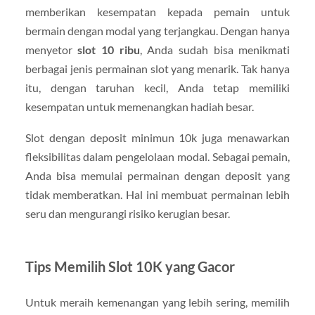
memberikan kesempatan kepada pemain untuk
bermain dengan modal yang terjangkau. Dengan hanya
menyetor
slot 10 ribu
, Anda sudah bisa menikmati
berbagai jenis permainan slot yang menarik. Tak hanya
itu, dengan taruhan kecil, Anda tetap memiliki
kesempatan untuk memenangkan hadiah besar.
Slot dengan deposit minimun 10k juga menawarkan
fleksibilitas dalam pengelolaan modal. Sebagai pemain,
Anda bisa memulai permainan dengan deposit yang
tidak memberatkan. Hal ini membuat permainan lebih
seru dan mengurangi risiko kerugian besar.
Tips Memilih Slot 10K yang Gacor
Untuk meraih kemenangan yang lebih sering, memilih