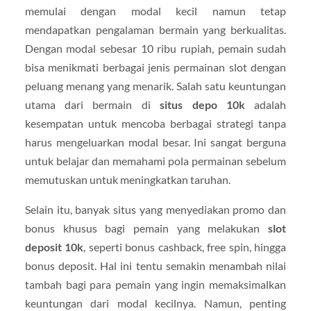
memulai dengan modal kecil namun tetap
mendapatkan pengalaman bermain yang berkualitas.
Dengan modal sebesar 10 ribu rupiah, pemain sudah
bisa menikmati berbagai jenis permainan slot dengan
peluang menang yang menarik. Salah satu keuntungan
utama dari bermain di
situs depo 10k
adalah
kesempatan untuk mencoba berbagai strategi tanpa
harus mengeluarkan modal besar. Ini sangat berguna
untuk belajar dan memahami pola permainan sebelum
memutuskan untuk meningkatkan taruhan.
Selain itu, banyak situs yang menyediakan promo dan
bonus khusus bagi pemain yang melakukan
slot
deposit 10k
, seperti bonus cashback, free spin, hingga
bonus deposit. Hal ini tentu semakin menambah nilai
tambah bagi para pemain yang ingin memaksimalkan
keuntungan dari modal kecilnya. Namun, penting