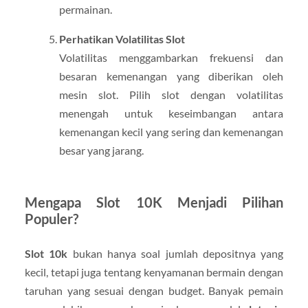
permainan.
Perhatikan Volatilitas Slot
Volatilitas menggambarkan frekuensi dan
besaran kemenangan yang diberikan oleh
mesin slot. Pilih slot dengan volatilitas
menengah untuk keseimbangan antara
kemenangan kecil yang sering dan kemenangan
besar yang jarang.
Mengapa Slot 10K Menjadi Pilihan
Populer?
Slot 10k
bukan hanya soal jumlah depositnya yang
kecil, tetapi juga tentang kenyamanan bermain dengan
taruhan yang sesuai dengan budget. Banyak pemain