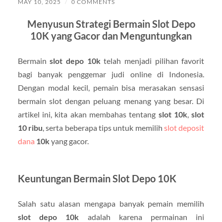
MAY 10, 2025
/
0 COMMENTS
Menyusun Strategi Bermain Slot Depo
10K yang Gacor dan Menguntungkan
Bermain
slot depo 10k
telah menjadi pilihan favorit
bagi banyak penggemar judi online di Indonesia.
Dengan modal kecil, pemain bisa merasakan sensasi
bermain slot dengan peluang menang yang besar. Di
artikel ini, kita akan membahas tentang
slot 10k
,
slot
10 ribu
, serta beberapa tips untuk memilih
slot deposit
dana
10k
yang gacor.
Keuntungan Bermain Slot Depo 10K
Salah satu alasan mengapa banyak pemain memilih
slot depo 10k
adalah karena permainan ini