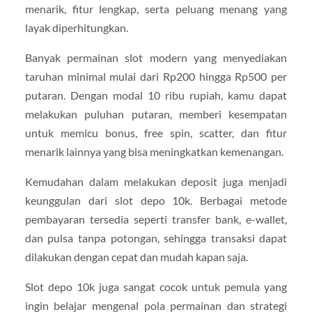
menarik, fitur lengkap, serta peluang menang yang
layak diperhitungkan.
Banyak permainan slot modern yang menyediakan
taruhan minimal mulai dari Rp200 hingga Rp500 per
putaran. Dengan modal 10 ribu rupiah, kamu dapat
melakukan puluhan putaran, memberi kesempatan
untuk memicu bonus, free spin, scatter, dan fitur
menarik lainnya yang bisa meningkatkan kemenangan.
Kemudahan dalam melakukan deposit juga menjadi
keunggulan dari slot depo 10k. Berbagai metode
pembayaran tersedia seperti transfer bank, e-wallet,
dan pulsa tanpa potongan, sehingga transaksi dapat
dilakukan dengan cepat dan mudah kapan saja.
Slot depo 10k juga sangat cocok untuk pemula yang
ingin belajar mengenal pola permainan dan strategi