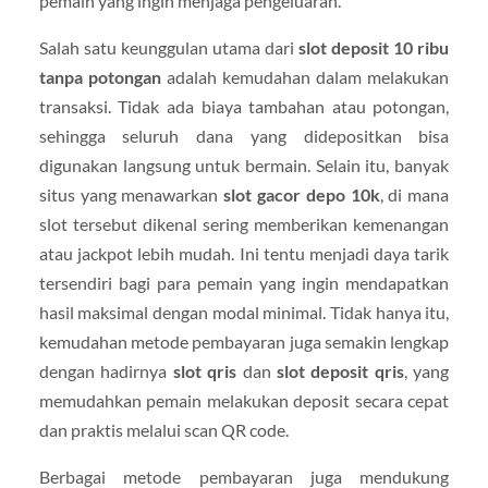
pemain yang ingin menjaga pengeluaran.
Salah satu keunggulan utama dari
slot deposit 10 ribu
tanpa potongan
adalah kemudahan dalam melakukan
transaksi. Tidak ada biaya tambahan atau potongan,
sehingga seluruh dana yang didepositkan bisa
digunakan langsung untuk bermain. Selain itu, banyak
situs yang menawarkan
slot gacor depo 10k
, di mana
slot tersebut dikenal sering memberikan kemenangan
atau jackpot lebih mudah. Ini tentu menjadi daya tarik
tersendiri bagi para pemain yang ingin mendapatkan
hasil maksimal dengan modal minimal. Tidak hanya itu,
kemudahan metode pembayaran juga semakin lengkap
dengan hadirnya
slot qris
dan
slot deposit qris
, yang
memudahkan pemain melakukan deposit secara cepat
dan praktis melalui scan QR code.
Berbagai metode pembayaran juga mendukung