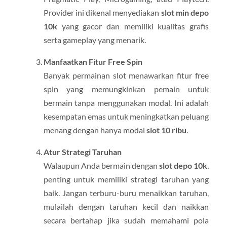
Provider ini dikenal menyediakan
slot min depo
10k
yang gacor dan memiliki kualitas grafis
serta gameplay yang menarik.
Manfaatkan Fitur Free Spin
Banyak permainan slot menawarkan fitur free
spin yang memungkinkan pemain untuk
bermain tanpa menggunakan modal. Ini adalah
kesempatan emas untuk meningkatkan peluang
menang dengan hanya modal
slot 10 ribu
.
Atur Strategi Taruhan
Walaupun Anda bermain dengan
slot depo 10k
,
penting untuk memiliki strategi taruhan yang
baik. Jangan terburu-buru menaikkan taruhan,
mulailah dengan taruhan kecil dan naikkan
secara bertahap jika sudah memahami pola