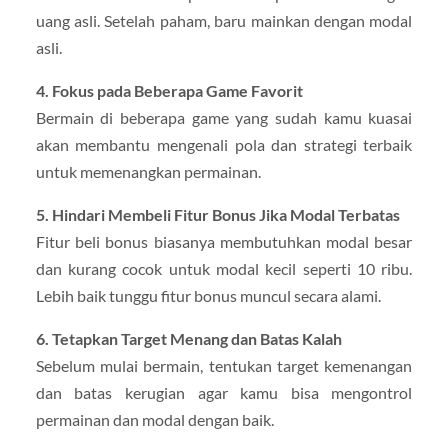
uang asli. Setelah paham, baru mainkan dengan modal
asli.
4. Fokus pada Beberapa Game Favorit
Bermain di beberapa game yang sudah kamu kuasai
akan membantu mengenali pola dan strategi terbaik
untuk memenangkan permainan.
5. Hindari Membeli Fitur Bonus Jika Modal Terbatas
Fitur beli bonus biasanya membutuhkan modal besar
dan kurang cocok untuk modal kecil seperti 10 ribu.
Lebih baik tunggu fitur bonus muncul secara alami.
6. Tetapkan Target Menang dan Batas Kalah
Sebelum mulai bermain, tentukan target kemenangan
dan batas kerugian agar kamu bisa mengontrol
permainan dan modal dengan baik.