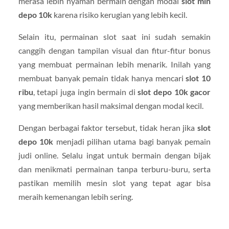
merasa lebih nyaman bermain dengan modal
slot min
depo 10k
karena risiko kerugian yang lebih kecil.
Selain itu, permainan slot saat ini sudah semakin
canggih dengan tampilan visual dan fitur-fitur bonus
yang membuat permainan lebih menarik. Inilah yang
membuat banyak pemain tidak hanya mencari
slot 10
ribu
, tetapi juga ingin bermain di
slot depo 10k gacor
yang memberikan hasil maksimal dengan modal kecil.
Dengan berbagai faktor tersebut, tidak heran jika
slot
depo 10k
menjadi pilihan utama bagi banyak pemain
judi online. Selalu ingat untuk bermain dengan bijak
dan menikmati permainan tanpa terburu-buru, serta
pastikan memilih mesin slot yang tepat agar bisa
meraih kemenangan lebih sering.