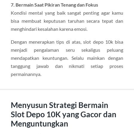
7. Bermain Saat Pikiran Tenang dan Fokus
Kondisi mental yang baik sangat penting agar kamu
bisa membuat keputusan taruhan secara tepat dan
menghindari kesalahan karena emosi.
Dengan menerapkan tips di atas, slot depo 10k bisa
menjadi pengalaman seru sekaligus peluang
mendapatkan keuntungan. Selalu mainkan dengan
tanggung jawab dan nikmati setiap proses
permainannya.
Menyusun Strategi Bermain
Slot Depo 10K yang Gacor dan
Menguntungkan