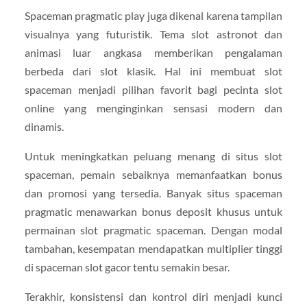
Spaceman pragmatic play juga dikenal karena tampilan
visualnya yang futuristik. Tema slot astronot dan
animasi luar angkasa memberikan pengalaman
berbeda dari slot klasik. Hal ini membuat slot
spaceman menjadi pilihan favorit bagi pecinta slot
online yang menginginkan sensasi modern dan
dinamis.
Untuk meningkatkan peluang menang di situs slot
spaceman, pemain sebaiknya memanfaatkan bonus
dan promosi yang tersedia. Banyak situs spaceman
pragmatic menawarkan bonus deposit khusus untuk
permainan slot pragmatic spaceman. Dengan modal
tambahan, kesempatan mendapatkan multiplier tinggi
di spaceman slot gacor tentu semakin besar.
Terakhir, konsistensi dan kontrol diri menjadi kunci