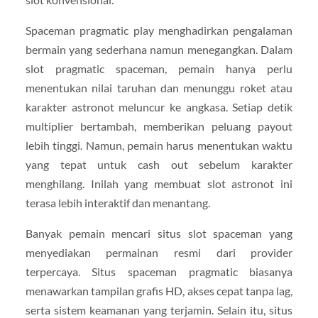
Spaceman pragmatic play menghadirkan pengalaman
bermain yang sederhana namun menegangkan. Dalam
slot pragmatic spaceman, pemain hanya perlu
menentukan nilai taruhan dan menunggu roket atau
karakter astronot meluncur ke angkasa. Setiap detik
multiplier bertambah, memberikan peluang payout
lebih tinggi. Namun, pemain harus menentukan waktu
yang tepat untuk cash out sebelum karakter
menghilang. Inilah yang membuat slot astronot ini
terasa lebih interaktif dan menantang.
Banyak pemain mencari situs slot spaceman yang
menyediakan permainan resmi dari provider
terpercaya. Situs spaceman pragmatic biasanya
menawarkan tampilan grafis HD, akses cepat tanpa lag,
serta sistem keamanan yang terjamin. Selain itu, situs