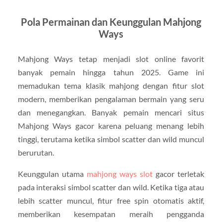
Pola Permainan dan Keunggulan Mahjong
Ways
Mahjong Ways tetap menjadi slot online favorit
banyak pemain hingga tahun 2025. Game ini
memadukan tema klasik mahjong dengan fitur slot
modern, memberikan pengalaman bermain yang seru
dan menegangkan. Banyak pemain mencari situs
Mahjong Ways gacor karena peluang menang lebih
tinggi, terutama ketika simbol scatter dan wild muncul
berurutan.
Keunggulan utama
mahjong ways slot
gacor terletak
pada interaksi simbol scatter dan wild. Ketika tiga atau
lebih scatter muncul, fitur free spin otomatis aktif,
memberikan kesempatan meraih pengganda