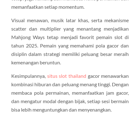
memanfaatkan setiap momentum.
Visual menawan, musik latar khas, serta mekanisme
scatter dan multiplier yang menantang menjadikan
Mahjong Ways tetap menjadi favorit pemain slot di
tahun 2025. Pemain yang memahami pola gacor dan
disiplin dalam strategi memiliki peluang besar meraih
kemenangan beruntun.
Kesimpulannya,
situs slot thailand
gacor menawarkan
kombinasi hiburan dan peluang menang tinggi. Dengan
membaca pola permainan, memanfaatkan jam gacor,
dan mengatur modal dengan bijak, setiap sesi bermain
bisa lebih menguntungkan dan menyenangkan.