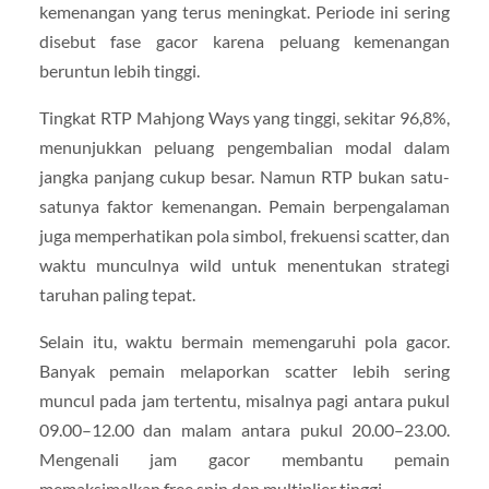
kemenangan yang terus meningkat. Periode ini sering
disebut fase gacor karena peluang kemenangan
beruntun lebih tinggi.
Tingkat RTP Mahjong Ways yang tinggi, sekitar 96,8%,
menunjukkan peluang pengembalian modal dalam
jangka panjang cukup besar. Namun RTP bukan satu-
satunya faktor kemenangan. Pemain berpengalaman
juga memperhatikan pola simbol, frekuensi scatter, dan
waktu munculnya wild untuk menentukan strategi
taruhan paling tepat.
Selain itu, waktu bermain memengaruhi pola gacor.
Banyak pemain melaporkan scatter lebih sering
muncul pada jam tertentu, misalnya pagi antara pukul
09.00–12.00 dan malam antara pukul 20.00–23.00.
Mengenali jam gacor membantu pemain
memaksimalkan free spin dan multiplier tinggi.