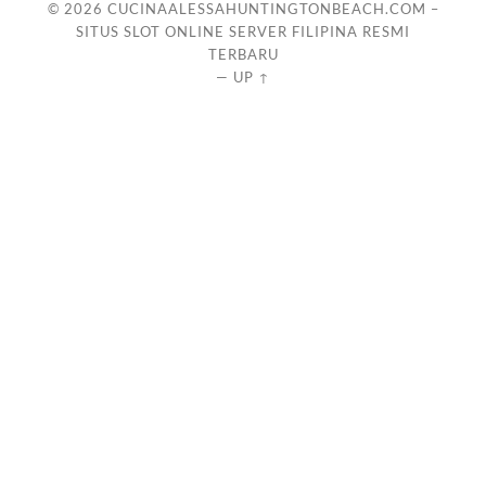
© 2026
CUCINAALESSAHUNTINGTONBEACH.COM –
SITUS SLOT ONLINE SERVER FILIPINA RESMI
TERBARU
—
UP ↑