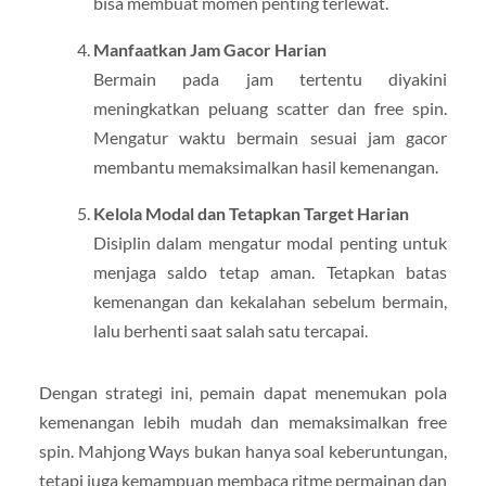
bisa membuat momen penting terlewat.
Manfaatkan Jam Gacor Harian
Bermain pada jam tertentu diyakini
meningkatkan peluang scatter dan free spin.
Mengatur waktu bermain sesuai jam gacor
membantu memaksimalkan hasil kemenangan.
Kelola Modal dan Tetapkan Target Harian
Disiplin dalam mengatur modal penting untuk
menjaga saldo tetap aman. Tetapkan batas
kemenangan dan kekalahan sebelum bermain,
lalu berhenti saat salah satu tercapai.
Dengan strategi ini, pemain dapat menemukan pola
kemenangan lebih mudah dan memaksimalkan free
spin. Mahjong Ways bukan hanya soal keberuntungan,
tetapi juga kemampuan membaca ritme permainan dan