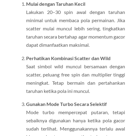
Mulai dengan Taruhan Kecil
Lakukan 20–30 spin awal dengan taruhan
minimal untuk membaca pola permainan. Jika
scatter mulai muncul lebih sering, tingkatkan
taruhan secara bertahap agar momentum gacor
dapat dimanfaatkan maksimal.
Perhatikan Kombinasi Scatter dan Wild
Saat simbol wild muncul bersamaan dengan
scatter, peluang free spin dan multiplier tinggi
meningkat. Tetap bermain dan pertahankan
taruhan ketika pola ini muncul.
Gunakan Mode Turbo Secara Selektif
Mode turbo mempercepat putaran, tetapi
sebaiknya digunakan hanya ketika pola gacor
sudah terlihat. Menggunakannya terlalu awal