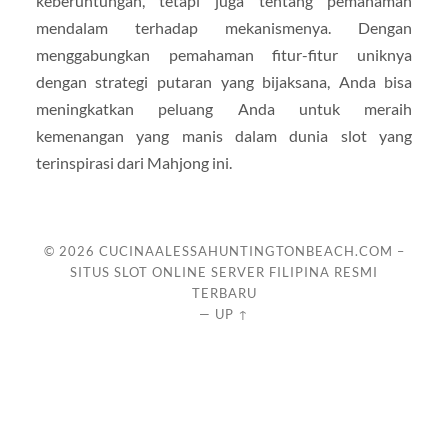
keberuntungan, tetapi juga tentang pemahaman
mendalam terhadap mekanismenya. Dengan
menggabungkan pemahaman fitur-fitur uniknya
dengan strategi putaran yang bijaksana, Anda bisa
meningkatkan peluang Anda untuk meraih
kemenangan yang manis dalam dunia slot yang
terinspirasi dari Mahjong ini.
© 2026
CUCINAALESSAHUNTINGTONBEACH.COM –
SITUS SLOT ONLINE SERVER FILIPINA RESMI
TERBARU
—
UP ↑