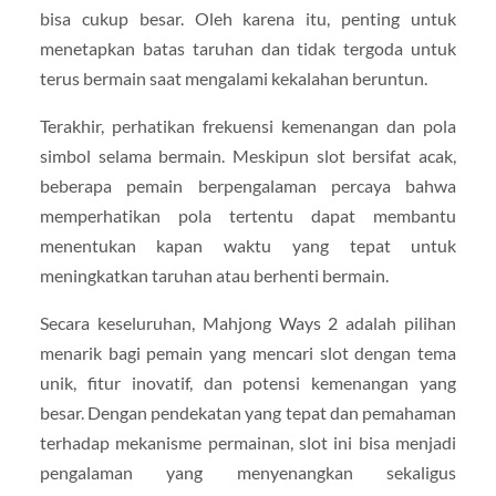
bisa cukup besar. Oleh karena itu, penting untuk
menetapkan batas taruhan dan tidak tergoda untuk
terus bermain saat mengalami kekalahan beruntun.
Terakhir, perhatikan frekuensi kemenangan dan pola
simbol selama bermain. Meskipun slot bersifat acak,
beberapa pemain berpengalaman percaya bahwa
memperhatikan pola tertentu dapat membantu
menentukan kapan waktu yang tepat untuk
meningkatkan taruhan atau berhenti bermain.
Secara keseluruhan, Mahjong Ways 2 adalah pilihan
menarik bagi pemain yang mencari slot dengan tema
unik, fitur inovatif, dan potensi kemenangan yang
besar. Dengan pendekatan yang tepat dan pemahaman
terhadap mekanisme permainan, slot ini bisa menjadi
pengalaman yang menyenangkan sekaligus