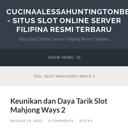
CUCINAALESSAHUNTINGTONB
- SITUS SLOT ONLINE SERVER
FILIPINA RESMI TERBARU
Situs Slot Online Server Filipina Resmi Terbaru
SHOW MENU
TAG:
SLOT MAHJONG WAYS 3
Keunikan dan Daya Tarik Slot
Mahjong Ways 2
AUGUST 23, 2025
/
0 COMMENTS
/
STICKY