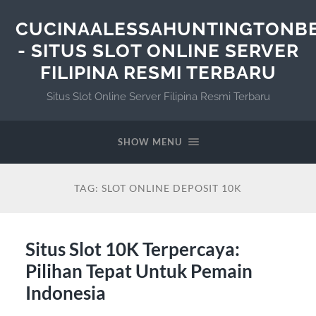
CUCINAALESSAHUNTINGTONB
- SITUS SLOT ONLINE SERVER
FILIPINA RESMI TERBARU
Situs Slot Online Server Filipina Resmi Terbaru
SHOW MENU
TAG:
SLOT ONLINE DEPOSIT 10K
Situs Slot 10K Terpercaya:
Pilihan Tepat Untuk Pemain
Indonesia