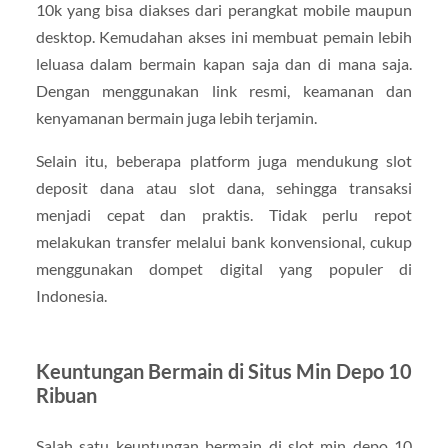
10k yang bisa diakses dari perangkat mobile maupun
desktop. Kemudahan akses ini membuat pemain lebih
leluasa dalam bermain kapan saja dan di mana saja.
Dengan menggunakan link resmi, keamanan dan
kenyamanan bermain juga lebih terjamin.
Selain itu, beberapa platform juga mendukung slot
deposit dana atau slot dana, sehingga transaksi
menjadi cepat dan praktis. Tidak perlu repot
melakukan transfer melalui bank konvensional, cukup
menggunakan dompet digital yang populer di
Indonesia.
Keuntungan Bermain di Situs Min Depo 10
Ribuan
Salah satu keuntungan bermain di slot min depo 10