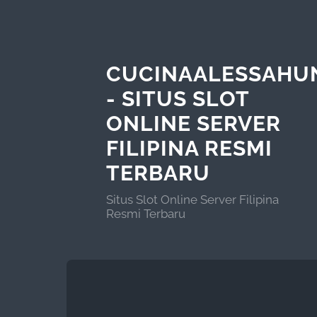
CUCINAALESSAHU
- SITUS SLOT
ONLINE SERVER
FILIPINA RESMI
TERBARU
Situs Slot Online Server Filipina
Resmi Terbaru