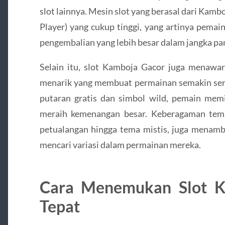
slot lainnya. Mesin slot yang berasal dari Kambo
Player) yang cukup tinggi, yang artinya pema
pengembalian yang lebih besar dalam jangka pa
Selain itu, slot Kamboja Gacor juga menawa
menarik yang membuat permainan semakin seru
putaran gratis dan simbol wild, pemain memi
meraih kemenangan besar. Keberagaman tema
petualangan hingga tema mistis, juga menamb
mencari variasi dalam permainan mereka.
Cara Menemukan Slot K
Tepat