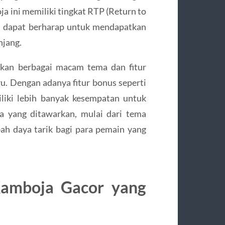
ja ini memiliki tingkat RTP (Return to
in dapat berharap untuk mendapatkan
njang.
rkan berbagai macam tema dan fitur
. Dengan adanya fitur bonus seperti
liki lebih banyak kesempatan untuk
 yang ditawarkan, mulai dari tema
ah daya tarik bagi para pemain yang
amboja Gacor yang