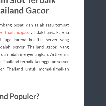
ailand Gacor
embang pesat, dan salah satu tempat
er thailand gacor
. Tidak hanya karena
i juga karena kualitas server yang
adalah server Thailand gacor, yang
dan lebih menyenangkan. Artikel ini
 Thailand terbaik, keunggulan server
rver Thailand untuk memaksimalkan
and Populer?