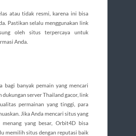
as atau tidak resmi, karena ini bisa
da. Pastikan selalu menggunakan link
sung oleh situs terpercaya untuk
rmasi Anda.
ama bagi banyak pemain yang mencari
 dukungan server Thailand gacor, link
ualitas permainan yang tinggi, para
askan. Jika Anda mencari situs yang
g menang yang besar, Orbit4D bisa
alu memilih situs dengan reputasi baik