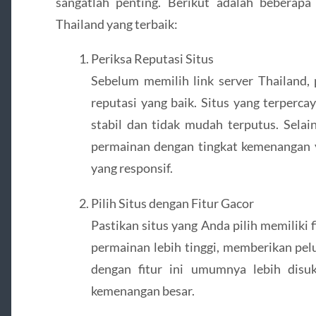
sangatlah penting. Berikut adalah beberap
Thailand yang terbaik:
Periksa Reputasi Situs
Sebelum memilih link server Thailand,
reputasi yang baik. Situs yang terperc
stabil dan tidak mudah terputus. Sela
permainan dengan tingkat kemenangan y
yang responsif.
Pilih Situs dengan Fitur Gacor
Pastikan situs yang Anda pilih memiliki 
permainan lebih tinggi, memberikan pel
dengan fitur ini umumnya lebih disu
kemenangan besar.