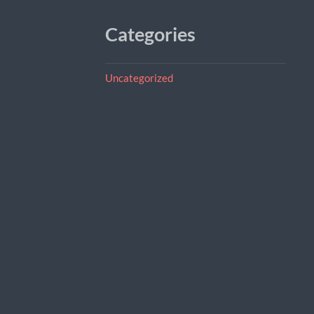
Categories
Uncategorized