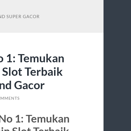
AND SUPER GACOR
No 1: Temukan
Slot Terbaik
and Gacor
OMMENTS
d No 1: Temukan
n Slot Terbaik