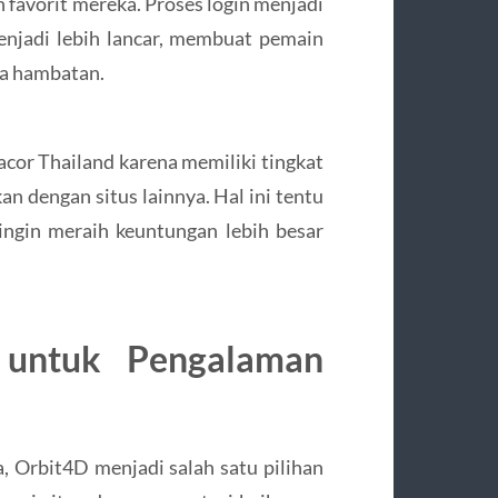
favorit mereka. Proses login menjadi
menjadi lebih lancar, membuat pemain
pa hambatan.
acor Thailand karena memiliki tingkat
n dengan situs lainnya. Hal ini tentu
ingin meraih keuntungan lebih besar
t untuk Pengalaman
a, Orbit4D menjadi salah satu pilihan