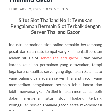
FEBRUARY 19, 2026
/
0 COMMENTS
Situs Slot Thailand No 1: Temukan
Pengalaman Bermain Slot Terbaik dengan
Server Thailand Gacor
Industri permainan slot online semakin berkembang
pesat, dan salah satu tempat yang kini menjadi sorotan
adalah situs slot
server thailand gacor
. Tidak hanya
karena keunikan permainan yang ditawarkan, tetapi
juga karena kualitas server yang digunakan. Salah satu
yang paling dicari adalah server Thailand gacor, yang
memberikan pengalaman bermain lebih lancar dan
lebih menyenangkan. Artikel ini akan membahas lebih
dalam mengenai situs slot Thailand terbaik,
keunggulan server Thailand gacor, serta rekomendasi