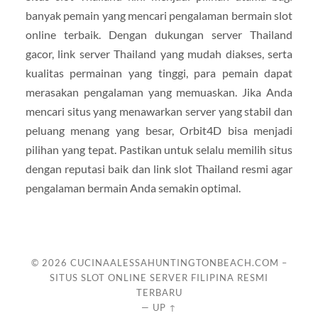
banyak pemain yang mencari pengalaman bermain slot
online terbaik. Dengan dukungan server Thailand
gacor, link server Thailand yang mudah diakses, serta
kualitas permainan yang tinggi, para pemain dapat
merasakan pengalaman yang memuaskan. Jika Anda
mencari situs yang menawarkan server yang stabil dan
peluang menang yang besar, Orbit4D bisa menjadi
pilihan yang tepat. Pastikan untuk selalu memilih situs
dengan reputasi baik dan link slot Thailand resmi agar
pengalaman bermain Anda semakin optimal.
© 2026
CUCINAALESSAHUNTINGTONBEACH.COM –
SITUS SLOT ONLINE SERVER FILIPINA RESMI
TERBARU
—
UP ↑