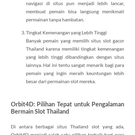
navigasi di situs pun menjadi lebih lancar,
membuat pemain bisa langsung menikmati
permainan tanpa hambatan.
Tingkat Kemenangan yang Lebih Tinggi
Banyak pemain yang memilih situs slot gacor
Thailand karena memiliki tingkat kemenangan
yang lebih tinggi dibandingkan dengan situs
lainnya. Hal ini tentu sangat menarik bagi para
pemain yang ingin meraih keuntungan lebih
besar dari permainan slot mereka.
Orbit4D: Pilihan Tepat untuk Pengalaman
Bermain Slot Thailand
Di antara berbagai situs Thailand slot yang ada,
Orbit4D menjadi salah satu pilihan terbaik bagi para