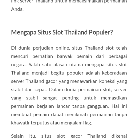
link server Thailand untuk memaksimalkan permainan
Anda.
Mengapa Situs Slot Thailand Populer?
Di dunia perjudian online, situs Thailand slot telah
mencuri perhatian banyak pemain dari berbagai
negara. Salah satu alasan utama mengapa situs slot
Thailand menjadi begitu populer adalah keberadaan
server Thailand gacor yang menawarkan koneksi yang
stabil dan cepat. Dalam dunia permainan slot, server
yang stabil sangat penting untuk memastikan
permainan berjalan lancar tanpa gangguan. Hal ini
membuat pemain dapat menikmati permainan tanpa
khawatir terputus atau mengalami lag.
Selain itu, situs slot gacor Thailand dikenal