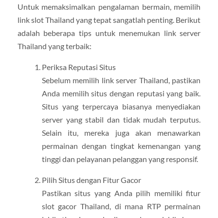
Untuk memaksimalkan pengalaman bermain, memilih
link slot Thailand yang tepat sangatlah penting. Berikut
adalah beberapa tips untuk menemukan link server
Thailand yang terbaik:
Periksa Reputasi Situs
Sebelum memilih link server Thailand, pastikan
Anda memilih situs dengan reputasi yang baik.
Situs yang terpercaya biasanya menyediakan
server yang stabil dan tidak mudah terputus.
Selain itu, mereka juga akan menawarkan
permainan dengan tingkat kemenangan yang
tinggi dan pelayanan pelanggan yang responsif.
Pilih Situs dengan Fitur Gacor
Pastikan situs yang Anda pilih memiliki fitur
slot gacor Thailand, di mana RTP permainan