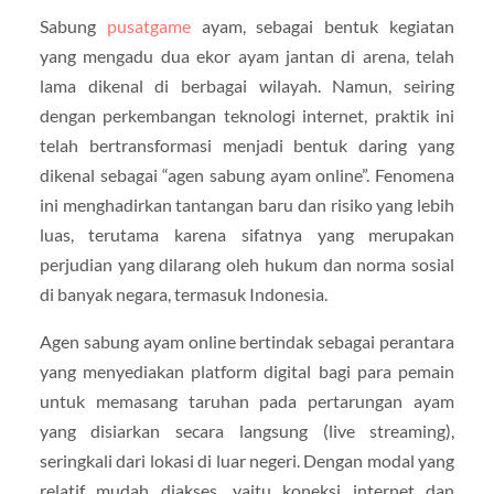
Sabung
pusatgame
ayam, sebagai bentuk kegiatan
yang mengadu dua ekor ayam jantan di arena, telah
lama dikenal di berbagai wilayah. Namun, seiring
dengan perkembangan teknologi internet, praktik ini
telah bertransformasi menjadi bentuk daring yang
dikenal sebagai “agen sabung ayam online”. Fenomena
ini menghadirkan tantangan baru dan risiko yang lebih
luas, terutama karena sifatnya yang merupakan
perjudian yang dilarang oleh hukum dan norma sosial
di banyak negara, termasuk Indonesia.
Agen sabung ayam online bertindak sebagai perantara
yang menyediakan platform digital bagi para pemain
untuk memasang taruhan pada pertarungan ayam
yang disiarkan secara langsung (live streaming),
seringkali dari lokasi di luar negeri. Dengan modal yang
relatif mudah diakses, yaitu koneksi internet dan