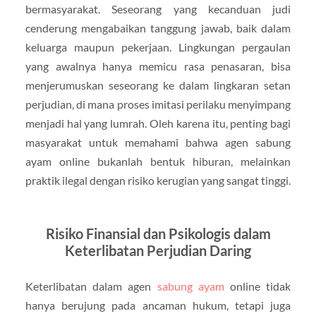
bermasyarakat. Seseorang yang kecanduan judi
cenderung mengabaikan tanggung jawab, baik dalam
keluarga maupun pekerjaan. Lingkungan pergaulan
yang awalnya hanya memicu rasa penasaran, bisa
menjerumuskan seseorang ke dalam lingkaran setan
perjudian, di mana proses imitasi perilaku menyimpang
menjadi hal yang lumrah. Oleh karena itu, penting bagi
masyarakat untuk memahami bahwa agen sabung
ayam online bukanlah bentuk hiburan, melainkan
praktik ilegal dengan risiko kerugian yang sangat tinggi.
Risiko Finansial dan Psikologis dalam
Keterlibatan Perjudian Daring
Keterlibatan dalam agen
sabung ayam
online tidak
hanya berujung pada ancaman hukum, tetapi juga