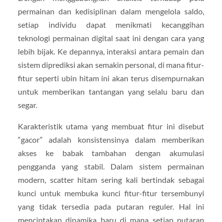
permainan dan kedisiplinan dalam mengelola saldo,
setiap individu dapat menikmati kecanggihan
teknologi permainan digital saat ini dengan cara yang
lebih bijak. Ke depannya, interaksi antara pemain dan
sistem diprediksi akan semakin personal, di mana fitur-
fitur seperti ubin hitam ini akan terus disempurnakan
untuk memberikan tantangan yang selalu baru dan
segar.
Karakteristik utama yang membuat fitur ini disebut
“gacor” adalah konsistensinya dalam memberikan
akses ke babak tambahan dengan akumulasi
pengganda yang stabil. Dalam sistem permainan
modern, scatter hitam sering kali bertindak sebagai
kunci untuk membuka kunci fitur-fitur tersembunyi
yang tidak tersedia pada putaran reguler. Hal ini
menciptakan dinamika baru di mana setiap putaran