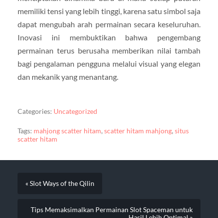
memiliki tensi yang lebih tinggi, karena satu simbol saja
dapat mengubah arah permainan secara keseluruhan.
Inovasi ini membuktikan bahwa pengembang
permainan terus berusaha memberikan nilai tambah
bagi pengalaman pengguna melalui visual yang elegan
dan mekanik yang menantang.
Categories:
Uncategorized
Tags:
mahjong scatter hitam
,
scatter hitam mahjong
,
situs
scatter hitam
« Slot Ways of the Qilin
Tips Memaksimalkan Permainan Slot Spaceman untuk
Hasil Lebih Optimal »