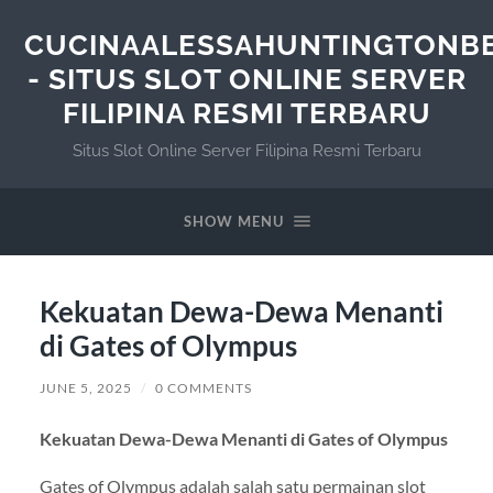
CUCINAALESSAHUNTINGTONB
- SITUS SLOT ONLINE SERVER
FILIPINA RESMI TERBARU
Situs Slot Online Server Filipina Resmi Terbaru
SHOW MENU
Kekuatan Dewa-Dewa Menanti
di Gates of Olympus
JUNE 5, 2025
/
0 COMMENTS
Kekuatan Dewa-Dewa Menanti di Gates of Olympus
Gates of Olympus adalah salah satu permainan slot