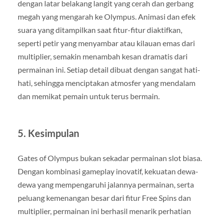
dengan latar belakang langit yang cerah dan gerbang
megah yang mengarah ke Olympus. Animasi dan efek
suara yang ditampilkan saat fitur-fitur diaktifkan,
seperti petir yang menyambar atau kilauan emas dari
multiplier, semakin menambah kesan dramatis dari
permainan ini. Setiap detail dibuat dengan sangat hati-
hati, sehingga menciptakan atmosfer yang mendalam
dan memikat pemain untuk terus bermain.
5.
Kesimpulan
Gates of Olympus bukan sekadar permainan slot biasa.
Dengan kombinasi gameplay inovatif, kekuatan dewa-
dewa yang mempengaruhi jalannya permainan, serta
peluang kemenangan besar dari fitur Free Spins dan
multiplier, permainan ini berhasil menarik perhatian