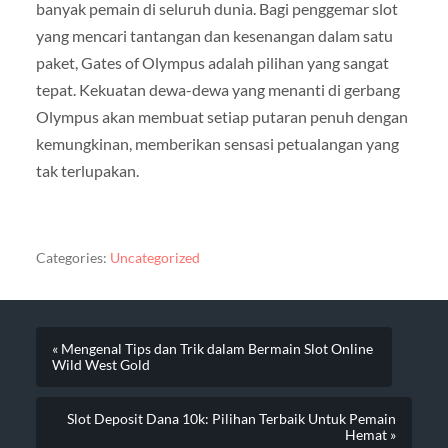
banyak pemain di seluruh dunia. Bagi penggemar slot
yang mencari tantangan dan kesenangan dalam satu
paket, Gates of Olympus adalah pilihan yang sangat
tepat. Kekuatan dewa-dewa yang menanti di gerbang
Olympus akan membuat setiap putaran penuh dengan
kemungkinan, memberikan sensasi petualangan yang
tak terlupakan.
Categories:
Uncategorized
« Mengenal Tips dan Trik dalam Bermain Slot Online
Wild West Gold
Slot Deposit Dana 10k: Pilihan Terbaik Untuk Pemain
Hemat »