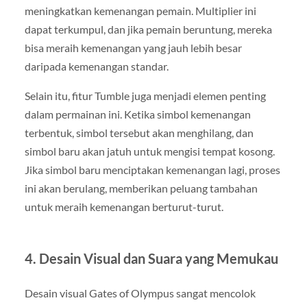
meningkatkan kemenangan pemain. Multiplier ini
dapat terkumpul, dan jika pemain beruntung, mereka
bisa meraih kemenangan yang jauh lebih besar
daripada kemenangan standar.
Selain itu, fitur Tumble juga menjadi elemen penting
dalam permainan ini. Ketika simbol kemenangan
terbentuk, simbol tersebut akan menghilang, dan
simbol baru akan jatuh untuk mengisi tempat kosong.
Jika simbol baru menciptakan kemenangan lagi, proses
ini akan berulang, memberikan peluang tambahan
untuk meraih kemenangan berturut-turut.
4.
Desain Visual dan Suara yang Memukau
Desain visual Gates of Olympus sangat mencolok