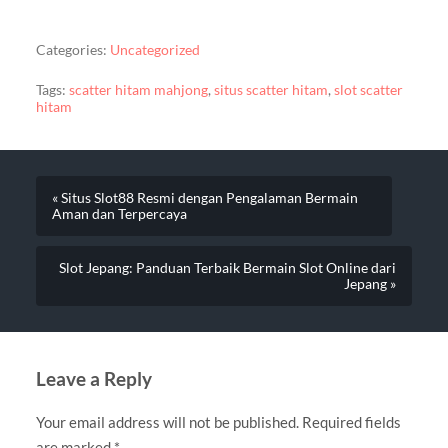
Categories:
Uncategorized
Tags:
scatter hitam mahjong
,
situs scatter hitam
,
slot scatter
hitam
« Situs Slot88 Resmi dengan Pengalaman Bermain
Aman dan Terpercaya
Slot Jepang: Panduan Terbaik Bermain Slot Online dari
Jepang »
Leave a Reply
Your email address will not be published.
Required fields
are marked
*