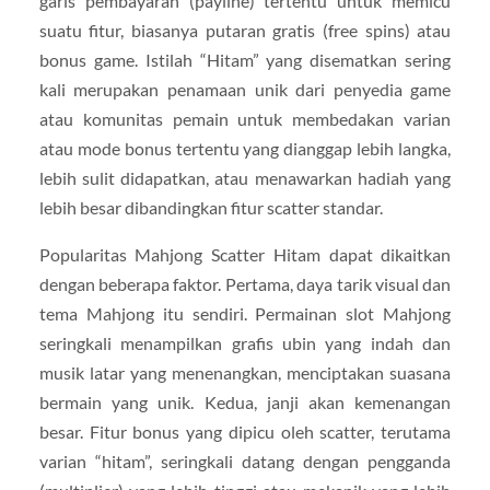
garis pembayaran (payline) tertentu untuk memicu
suatu fitur, biasanya putaran gratis (free spins) atau
bonus game. Istilah “Hitam” yang disematkan sering
kali merupakan penamaan unik dari penyedia game
atau komunitas pemain untuk membedakan varian
atau mode bonus tertentu yang dianggap lebih langka,
lebih sulit didapatkan, atau menawarkan hadiah yang
lebih besar dibandingkan fitur scatter standar.
Popularitas Mahjong Scatter Hitam dapat dikaitkan
dengan beberapa faktor. Pertama, daya tarik visual dan
tema Mahjong itu sendiri. Permainan slot Mahjong
seringkali menampilkan grafis ubin yang indah dan
musik latar yang menenangkan, menciptakan suasana
bermain yang unik. Kedua, janji akan kemenangan
besar. Fitur bonus yang dipicu oleh scatter, terutama
varian “hitam”, seringkali datang dengan pengganda