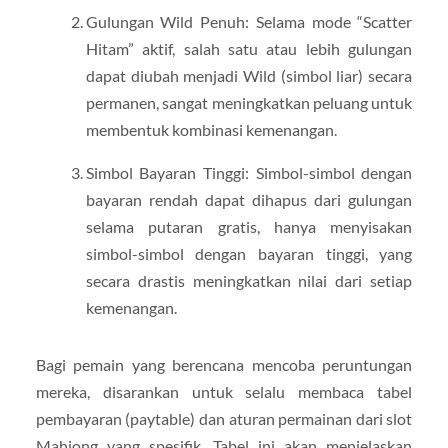
Gulungan Wild Penuh: Selama mode “Scatter
Hitam” aktif, salah satu atau lebih gulungan
dapat diubah menjadi Wild (simbol liar) secara
permanen, sangat meningkatkan peluang untuk
membentuk kombinasi kemenangan.
Simbol Bayaran Tinggi: Simbol-simbol dengan
bayaran rendah dapat dihapus dari gulungan
selama putaran gratis, hanya menyisakan
simbol-simbol dengan bayaran tinggi, yang
secara drastis meningkatkan nilai dari setiap
kemenangan.
Bagi pemain yang berencana mencoba peruntungan
mereka, disarankan untuk selalu membaca tabel
pembayaran (paytable) dan aturan permainan dari slot
Mahjong yang spesifik. Tabel ini akan menjelaskan