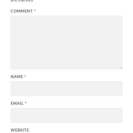
COMMENT
*
NAME
*
EMAIL
*
WEBSITE