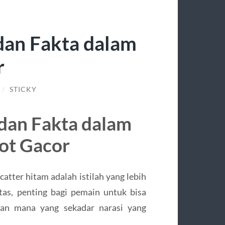
an Fakta dalam
r
/
STICKY
an Fakta dalam
ot Gacor
catter hitam adalah istilah yang lebih
as, penting bagi pemain untuk bisa
n mana yang sekadar narasi yang