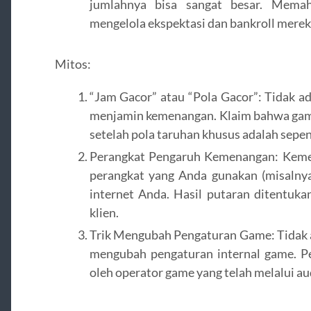
jumlahnya bisa sangat besar. Memah
mengelola ekspektasi dan bankroll merek
Mitos:
“Jam Gacor” atau “Pola Gacor”: Tidak ad
menjamin kemenangan. Klaim bahwa game
setelah pola taruhan khusus adalah sepe
Perangkat Pengaruh Kemenangan: Kemen
perangkat yang Anda gunakan (misalnya
internet Anda. Hasil putaran ditentuka
klien.
Trik Mengubah Pengaturan Game: Tidak a
mengubah pengaturan internal game. Pe
oleh operator game yang telah melalui au