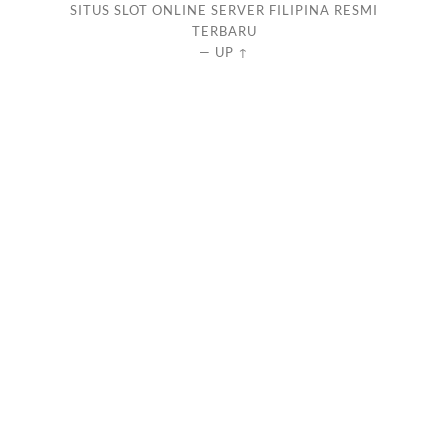
SITUS SLOT ONLINE SERVER FILIPINA RESMI
TERBARU
—
UP ↑