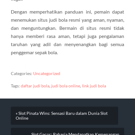
Dengan memperhatikan panduan ini, pemain dapat
menemukan situs judi bola resmi yang aman, nyaman,
dan menguntungkan. Bermain di situs resmi tidak
hanya memberi rasa aman, tetapi juga pengalaman
taruhan yang adil dan menyenangkan bagi semua
penggemar sepak bola.
Categories:
Uncategorized
Tags:
daftar judi bola
,
judi bola online
,
link judi bola
« Slot Pinata Wins: Sensasi Baru dalam Dunia Slot
Online
Slot Gacor: Rahasia Mendapatkan Kemenangan