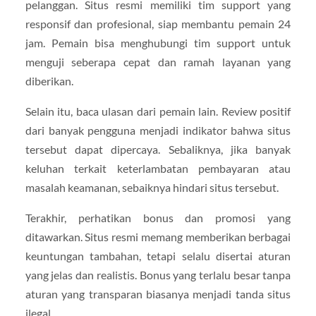
pelanggan. Situs resmi memiliki tim support yang
responsif dan profesional, siap membantu pemain 24
jam. Pemain bisa menghubungi tim support untuk
menguji seberapa cepat dan ramah layanan yang
diberikan.
Selain itu, baca ulasan dari pemain lain. Review positif
dari banyak pengguna menjadi indikator bahwa situs
tersebut dapat dipercaya. Sebaliknya, jika banyak
keluhan terkait keterlambatan pembayaran atau
masalah keamanan, sebaiknya hindari situs tersebut.
Terakhir, perhatikan bonus dan promosi yang
ditawarkan. Situs resmi memang memberikan berbagai
keuntungan tambahan, tetapi selalu disertai aturan
yang jelas dan realistis. Bonus yang terlalu besar tanpa
aturan yang transparan biasanya menjadi tanda situs
ilegal.