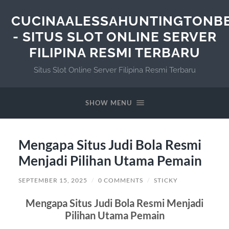
CUCINAALESSAHUNTINGTONB
- SITUS SLOT ONLINE SERVER
FILIPINA RESMI TERBARU
Situs Slot Online Server Filipina Resmi Terbaru
SHOW MENU
Mengapa Situs Judi Bola Resmi
Menjadi Pilihan Utama Pemain
SEPTEMBER 15, 2025
/
0 COMMENTS
/
STICKY
Mengapa Situs Judi Bola Resmi Menjadi
Pilihan Utama Pemain