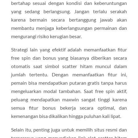
bertahap sesuai dengan kondisi dan keberuntungan
yang sedang berlangsung. Jangan terlalu serakah
karena bermain secara bertanggung jawab akan
membantu menjaga keberlangsungan permainan dan
mengurangi risiko kerugian besar.
Strategi lain yang efektif adalah memanfaatkan fitur
free spin dan bonus yang biasanya diberikan secara
otomatis saat simbol scatter hitam muncul dalam
jumlah tertentu. Dengan memanfaatkan fitur ini,
pemain bisa mendapatkan putaran gratis tanpa harus
mengeluarkan modal tambahan. Saat free spin aktif,
peluang mendapatkan maxwin sangat tinggi karena
semua fitur bonus bekerja secara optimal, dan
kemenangan bisa dikalikan hingga puluhan kali lipat.
Selain itu, penting juga untuk memilih situs resmi dan
terpercaya yang menyediakan link slot scatter hitam