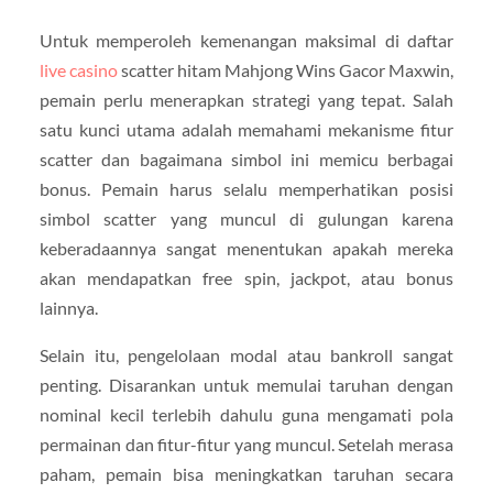
Untuk memperoleh kemenangan maksimal di daftar
live casino
scatter hitam Mahjong Wins Gacor Maxwin,
pemain perlu menerapkan strategi yang tepat. Salah
satu kunci utama adalah memahami mekanisme fitur
scatter dan bagaimana simbol ini memicu berbagai
bonus. Pemain harus selalu memperhatikan posisi
simbol scatter yang muncul di gulungan karena
keberadaannya sangat menentukan apakah mereka
akan mendapatkan free spin, jackpot, atau bonus
lainnya.
Selain itu, pengelolaan modal atau bankroll sangat
penting. Disarankan untuk memulai taruhan dengan
nominal kecil terlebih dahulu guna mengamati pola
permainan dan fitur-fitur yang muncul. Setelah merasa
paham, pemain bisa meningkatkan taruhan secara