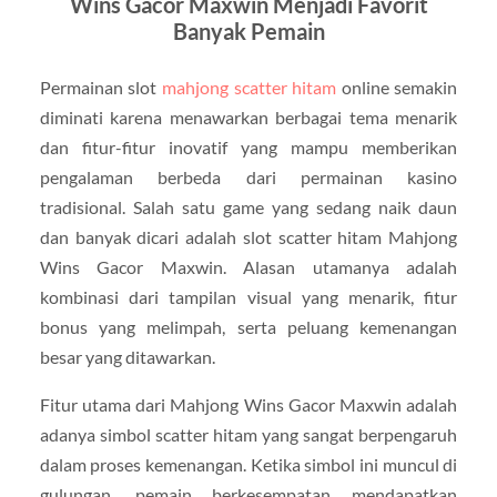
Wins Gacor Maxwin Menjadi Favorit
Banyak Pemain
Permainan slot
mahjong scatter hitam
online semakin
diminati karena menawarkan berbagai tema menarik
dan fitur-fitur inovatif yang mampu memberikan
pengalaman berbeda dari permainan kasino
tradisional. Salah satu game yang sedang naik daun
dan banyak dicari adalah slot scatter hitam Mahjong
Wins Gacor Maxwin. Alasan utamanya adalah
kombinasi dari tampilan visual yang menarik, fitur
bonus yang melimpah, serta peluang kemenangan
besar yang ditawarkan.
Fitur utama dari Mahjong Wins Gacor Maxwin adalah
adanya simbol scatter hitam yang sangat berpengaruh
dalam proses kemenangan. Ketika simbol ini muncul di
gulungan, pemain berkesempatan mendapatkan