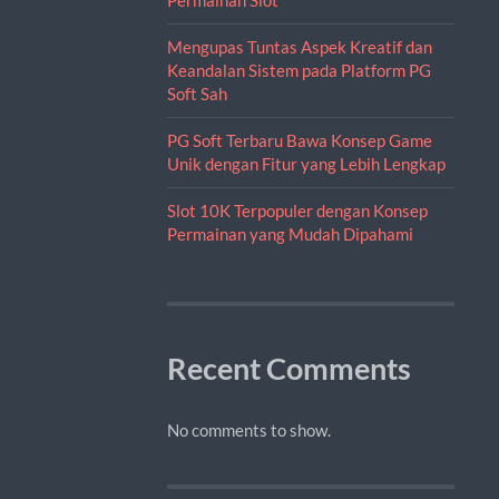
Permainan Slot
Mengupas Tuntas Aspek Kreatif dan
Keandalan Sistem pada Platform PG
Soft Sah
PG Soft Terbaru Bawa Konsep Game
Unik dengan Fitur yang Lebih Lengkap
Slot 10K Terpopuler dengan Konsep
Permainan yang Mudah Dipahami
Recent Comments
No comments to show.