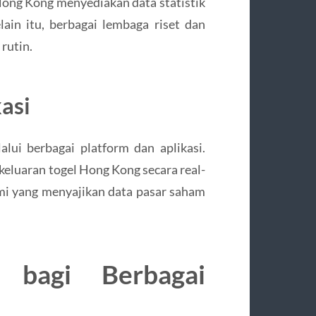
 Hong Kong menyediakan data statistik
lain itu, berbagai lembaga riset dan
rutin.
kasi
alui berbagai platform dan aplikasi.
keluaran togel Hong Kong secara real-
omi yang menyajikan data pasar saham
.
bagi Berbagai