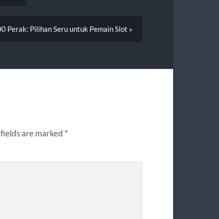
0 Perak: Pilihan Seru untuk Pemain Slot »
fields are marked
*