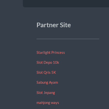
Partner Site
Starlight Princess
Slot Depo 10k
Slot Qris 5K
Sabung Ayam
Slot Jepang
mahjong ways