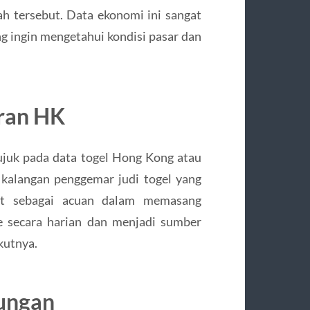
ah tersebut. Data ekonomi ini sangat
 ingin mengetahui kondisi pasar dan
aran HK
ujuk pada data togel Hong Kong atau
i kalangan penggemar judi togel yang
ut sebagai acuan dalam memasang
e secara harian dan menjadi sumber
kutnya.
ungan