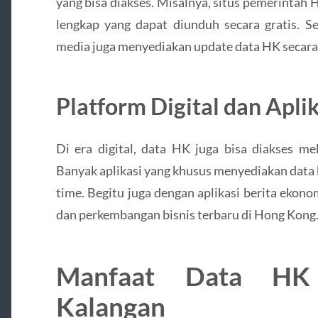
yang bisa diakses. Misalnya, situs pemerintah
lengkap yang dapat diunduh secara gratis. Se
media juga menyediakan update data HK secara 
Platform Digital dan Apli
Di era digital, data HK juga bisa diakses mel
Banyak aplikasi yang khusus menyediakan data 
time. Begitu juga dengan aplikasi berita ekon
dan perkembangan bisnis terbaru di Hong Kong
Manfaat Data HK 
Kalangan