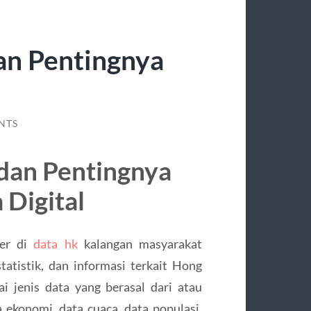
an Pentingnya
NTS
dan Pentingnya
 Digital
ler di
data hk
kalangan masyarakat
tatistik, dan informasi terkait Hong
 jenis data yang berasal dari atau
ekonomi, data cuaca, data populasi,