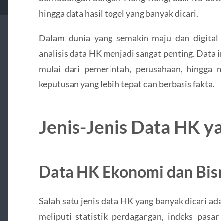
hingga data hasil togel yang banyak dicari.
Dalam dunia yang semakin maju dan digital
analisis data HK menjadi sangat penting. Data i
mulai dari pemerintah, perusahaan, hingg
keputusan yang lebih tepat dan berbasis fakta.
Jenis-Jenis Data HK ya
Data HK Ekonomi dan Bis
Salah satu jenis data HK yang banyak dicari ad
meliputi statistik perdagangan, indeks pasa