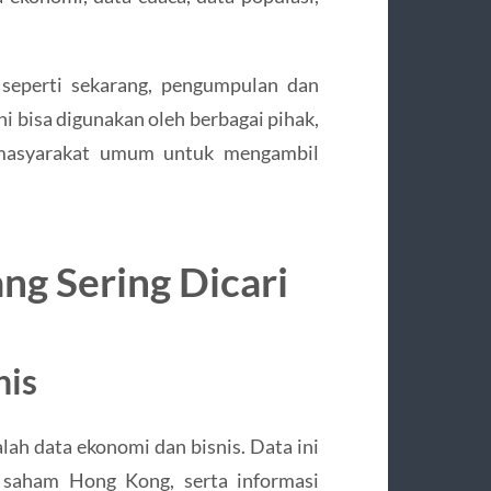
 seperti sekarang, pengumpulan dan
ni bisa digunakan oleh berbagai pihak,
a masyarakat umum untuk mengambil
ng Sering Dicari
nis
alah data ekonomi dan bisnis. Data ini
r saham Hong Kong, serta informasi