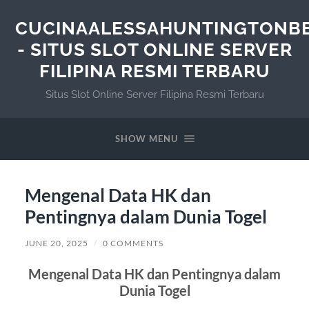
CUCINAALESSAHUNTINGTONB
- SITUS SLOT ONLINE SERVER
FILIPINA RESMI TERBARU
Situs Slot Online Server Filipina Resmi Terbaru
SHOW MENU
Mengenal Data HK dan
Pentingnya dalam Dunia Togel
JUNE 20, 2025
/
0 COMMENTS
Mengenal Data HK dan Pentingnya dalam
Dunia Togel