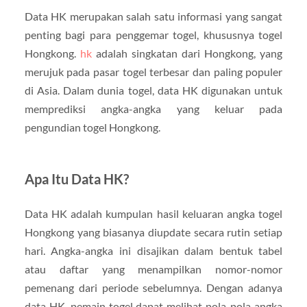
Data HK merupakan salah satu informasi yang sangat
penting bagi para penggemar togel, khususnya togel
Hongkong.
hk
adalah singkatan dari Hongkong, yang
merujuk pada pasar togel terbesar dan paling populer
di Asia. Dalam dunia togel, data HK digunakan untuk
memprediksi angka-angka yang keluar pada
pengundian togel Hongkong.
Apa Itu Data HK?
Data HK adalah kumpulan hasil keluaran angka togel
Hongkong yang biasanya diupdate secara rutin setiap
hari. Angka-angka ini disajikan dalam bentuk tabel
atau daftar yang menampilkan nomor-nomor
pemenang dari periode sebelumnya. Dengan adanya
data HK, pemain togel dapat melihat pola-pola angka