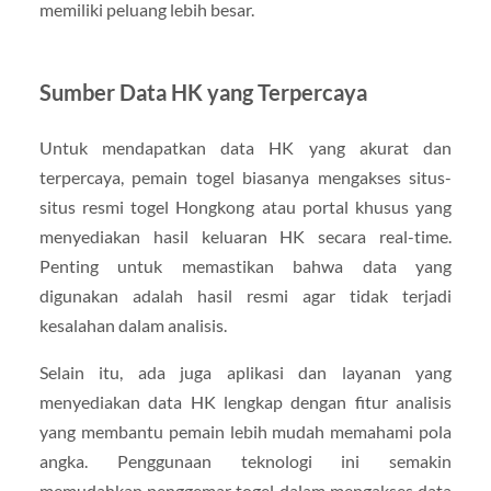
memiliki peluang lebih besar.
Sumber Data HK yang Terpercaya
Untuk mendapatkan data HK yang akurat dan
terpercaya, pemain togel biasanya mengakses situs-
situs resmi togel Hongkong atau portal khusus yang
menyediakan hasil keluaran HK secara real-time.
Penting untuk memastikan bahwa data yang
digunakan adalah hasil resmi agar tidak terjadi
kesalahan dalam analisis.
Selain itu, ada juga aplikasi dan layanan yang
menyediakan data HK lengkap dengan fitur analisis
yang membantu pemain lebih mudah memahami pola
angka. Penggunaan teknologi ini semakin
memudahkan penggemar togel dalam mengakses data