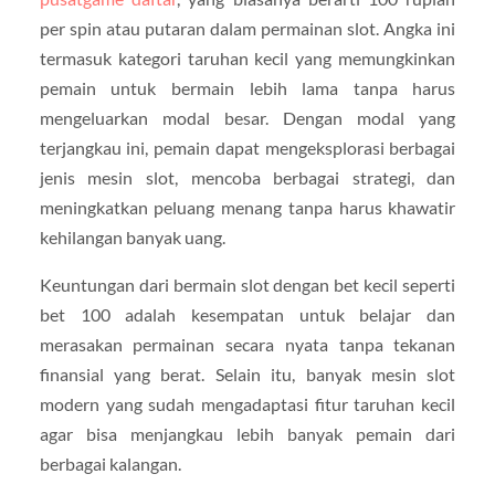
per spin atau putaran dalam permainan slot. Angka ini
termasuk kategori taruhan kecil yang memungkinkan
pemain untuk bermain lebih lama tanpa harus
mengeluarkan modal besar. Dengan modal yang
terjangkau ini, pemain dapat mengeksplorasi berbagai
jenis mesin slot, mencoba berbagai strategi, dan
meningkatkan peluang menang tanpa harus khawatir
kehilangan banyak uang.
Keuntungan dari bermain slot dengan bet kecil seperti
bet 100 adalah kesempatan untuk belajar dan
merasakan permainan secara nyata tanpa tekanan
finansial yang berat. Selain itu, banyak mesin slot
modern yang sudah mengadaptasi fitur taruhan kecil
agar bisa menjangkau lebih banyak pemain dari
berbagai kalangan.