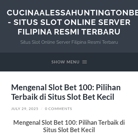
CUCINAALESSAHUNTINGTONB
- SITUS SLOT ONLINE SERVER
FILIPINA RESMI TERBARU
Situs Slot Online Server Filipina Resmi Terbaru
SHOW MENU
Mengenal Slot Bet 100: Pilihan
Terbaik di Situs Slot Bet Kecil
JULY 29, 2025
/
0 COMMENTS
Mengenal Slot Bet 100: Pilihan Terbaik di
Situs Slot Bet Kecil