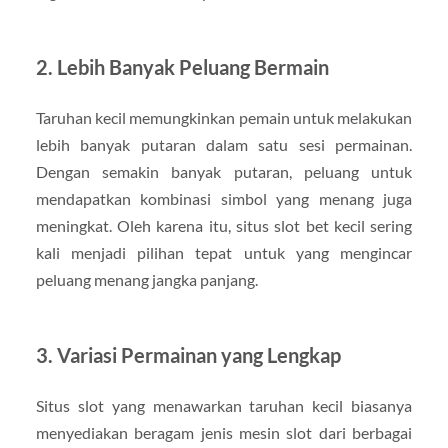
2. Lebih Banyak Peluang Bermain
Taruhan kecil memungkinkan pemain untuk melakukan
lebih banyak putaran dalam satu sesi permainan.
Dengan semakin banyak putaran, peluang untuk
mendapatkan kombinasi simbol yang menang juga
meningkat. Oleh karena itu, situs slot bet kecil sering
kali menjadi pilihan tepat untuk yang mengincar
peluang menang jangka panjang.
3. Variasi Permainan yang Lengkap
Situs slot yang menawarkan taruhan kecil biasanya
menyediakan beragam jenis mesin slot dari berbagai