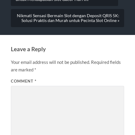
Nikmati Sensasi Bermain Slot dengan Deposit QRIS 5K:
Solusi Praktis dan Murah untuk Pecinta Slot Online »
Leave a Reply
Your email address will not be published.
Required fields
are marked
*
COMMENT
*