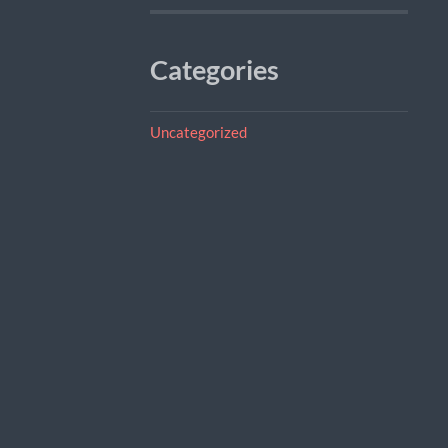
Categories
Uncategorized