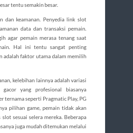
sar tentu semakin besar.
an dan keamanan. Penyedia link slot
eamanan data dan transaksi pemain.
ih agar pemain merasa tenang saat
ain. Hal ini tentu sangat penting
n adalah faktor utama dalam memilih
nan, kelebihan lainnya adalah variasi
 gacor yang profesional biasanya
er ternama seperti Pragmatic Play, PG
nya pilihan game, pemain tidak akan
 slot sesuai selera mereka. Beberapa
iasanya juga mudah ditemukan melalui