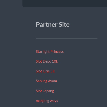
Partner Site
Starlight Princess
Slot Depo 10k
Slot Qris 5K
Sabung Ayam
Slot Jepang
mahjong ways