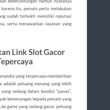
ikan keberuntungan namun nyatanya
 karena itu, pemain perlu melakukan
ang sudah terbukti memiliki reputasi
ama, serta menawarkan layanan yang
n Link Slot Gacor
Tepercaya
penyedia yang terpercaya memberikan
a adalah peluang menang yang lebih
 yang sedang dalam kondisi “panas”,
nyak kemenangan kepada pemain yang
ke game yang sedang gacor, peluang