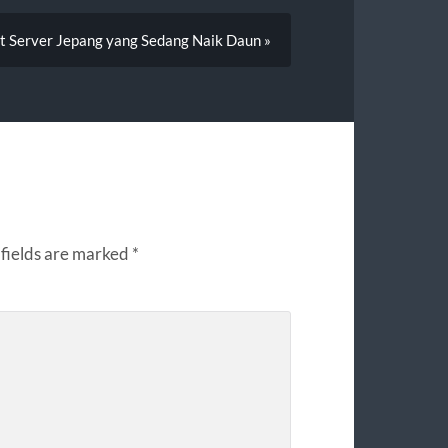
t Server Jepang yang Sedang Naik Daun »
fields are marked
*