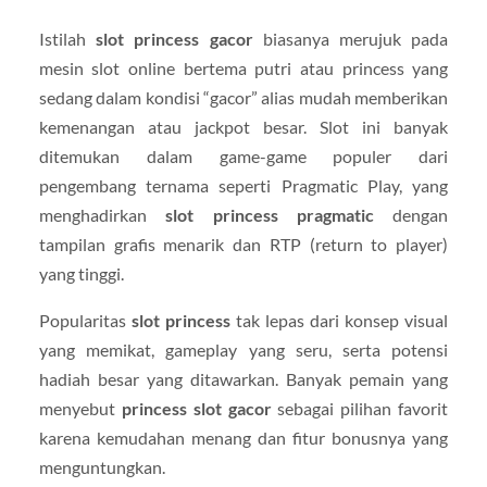
Istilah
slot princess gacor
biasanya merujuk pada
mesin slot online bertema putri atau princess yang
sedang dalam kondisi “gacor” alias mudah memberikan
kemenangan atau jackpot besar. Slot ini banyak
ditemukan dalam game-game populer dari
pengembang ternama seperti Pragmatic Play, yang
menghadirkan
slot princess pragmatic
dengan
tampilan grafis menarik dan RTP (return to player)
yang tinggi.
Popularitas
slot princess
tak lepas dari konsep visual
yang memikat, gameplay yang seru, serta potensi
hadiah besar yang ditawarkan. Banyak pemain yang
menyebut
princess slot gacor
sebagai pilihan favorit
karena kemudahan menang dan fitur bonusnya yang
menguntungkan.