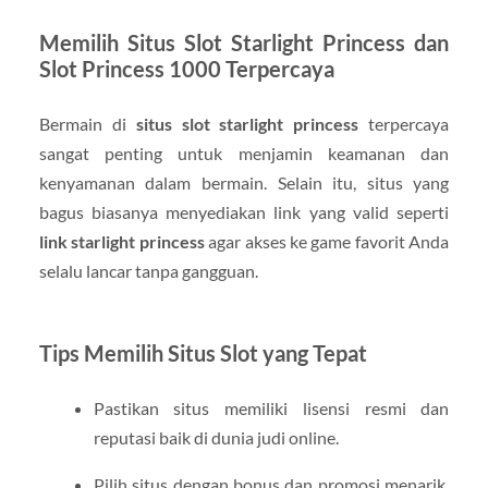
Memilih Situs Slot Starlight Princess dan
Slot Princess 1000 Terpercaya
Bermain di
situs slot starlight princess
terpercaya
sangat penting untuk menjamin keamanan dan
kenyamanan dalam bermain. Selain itu, situs yang
bagus biasanya menyediakan link yang valid seperti
link starlight princess
agar akses ke game favorit Anda
selalu lancar tanpa gangguan.
Tips Memilih Situs Slot yang Tepat
Pastikan situs memiliki lisensi resmi dan
reputasi baik di dunia judi online.
Pilih situs dengan bonus dan promosi menarik,