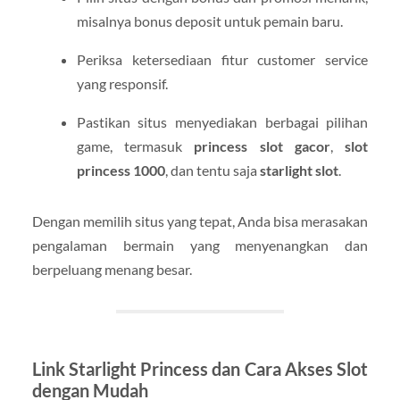
misalnya bonus deposit untuk pemain baru.
Periksa ketersediaan fitur customer service
yang responsif.
Pastikan situs menyediakan berbagai pilihan
game, termasuk
princess slot gacor
,
slot
princess 1000
, dan tentu saja
starlight slot
.
Dengan memilih situs yang tepat, Anda bisa merasakan
pengalaman bermain yang menyenangkan dan
berpeluang menang besar.
Link Starlight Princess dan Cara Akses Slot
dengan Mudah