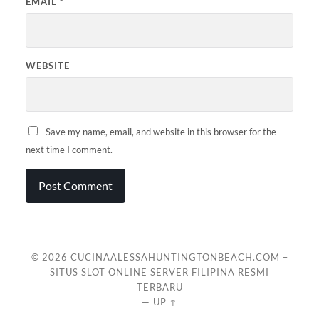
EMAIL
*
WEBSITE
Save my name, email, and website in this browser for the
next time I comment.
© 2026
CUCINAALESSAHUNTINGTONBEACH.COM –
SITUS SLOT ONLINE SERVER FILIPINA RESMI
TERBARU
—
UP ↑