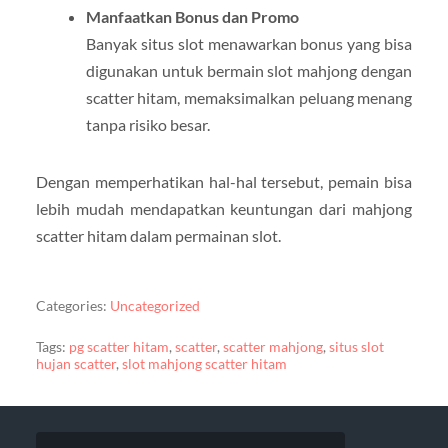
Manfaatkan Bonus dan Promo
Banyak situs slot menawarkan bonus yang bisa
digunakan untuk bermain slot mahjong dengan
scatter hitam, memaksimalkan peluang menang
tanpa risiko besar.
Dengan memperhatikan hal-hal tersebut, pemain bisa
lebih mudah mendapatkan keuntungan dari mahjong
scatter hitam dalam permainan slot.
Categories:
Uncategorized
Tags:
pg scatter hitam
,
scatter
,
scatter mahjong
,
situs slot
hujan scatter
,
slot mahjong scatter hitam