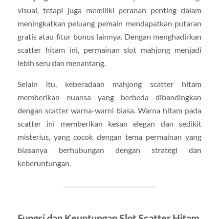
visual, tetapi juga memiliki peranan penting dalam
meningkatkan peluang pemain mendapatkan putaran
gratis atau fitur bonus lainnya. Dengan menghadirkan
scatter hitam ini, permainan slot mahjong menjadi
lebih seru dan menantang.
Selain itu, keberadaan mahjong scatter hitam
memberikan nuansa yang berbeda dibandingkan
dengan scatter warna-warni biasa. Warna hitam pada
scatter ini memberikan kesan elegan dan sedikit
misterius, yang cocok dengan tema permainan yang
biasanya berhubungan dengan strategi dan
keberuntungan.
Fungsi dan Keuntungan Slot Scatter Hitam