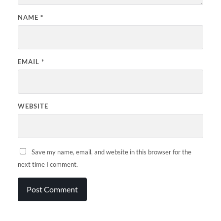
NAME
*
EMAIL
*
WEBSITE
Save my name, email, and website in this browser for the
next time I comment.