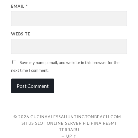
EMAIL
*
WEBSITE
Save my name, email, and website in this browser for the
next time I comment.
© 2026
CUCINAALESSAHUNTINGTONBEACH.COM –
SITUS SLOT ONLINE SERVER FILIPINA RESMI
TERBARU
—
UP ↑