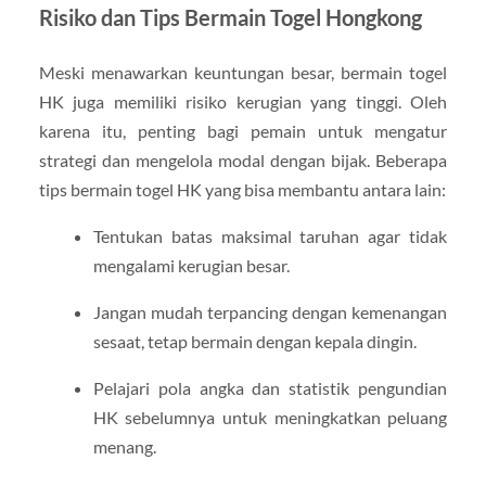
Risiko dan Tips Bermain Togel Hongkong
Meski menawarkan keuntungan besar, bermain togel
HK juga memiliki risiko kerugian yang tinggi. Oleh
karena itu, penting bagi pemain untuk mengatur
strategi dan mengelola modal dengan bijak. Beberapa
tips bermain togel HK yang bisa membantu antara lain:
Tentukan batas maksimal taruhan agar tidak
mengalami kerugian besar.
Jangan mudah terpancing dengan kemenangan
sesaat, tetap bermain dengan kepala dingin.
Pelajari pola angka dan statistik pengundian
HK sebelumnya untuk meningkatkan peluang
menang.